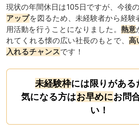
現状の年間休日は105日ですが、今後
アップ
を図るため、未経験者から経験
用活動を行うことになりました。
熱意
れてくれる懐の広い社長のもとで、
高
入れるチャンス
です！
未経験枠
には限りがある
気になる方は
お早めに
お問
い！