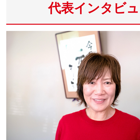
代表インタビュ
〈主な業務内容〉
●
●
●
●
基本的なPCスキル（Excel，Word