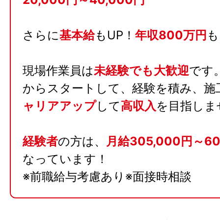
さらに
基本給
もUP！
年収800万円
も
現場作業員は
未経験でも大歓迎
です
からスタートして、経験を積み、施
ャリアアップ
して
高収入
を目指しま
経験者
の方は、
月給305,000円～60
なっています！
※前職給与考慮あり※面接時相談