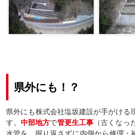
県外にも！？
県外にも株式会社塩坂建設が手がける
す。
中部地方
で
管更生工事
（古くなっ
水管を、掘り返さずに内側から修理・