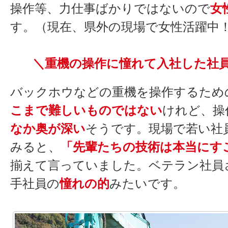
操作等、力仕事ばかりではないので
女
す。（現在、県外の現場で女性活躍中
＼重機の操作に憧れて入社した社
バックホウなどの重機を操作するため
こまで難しいものではない
けれど、操
なか奥が深い
そうです。現場で若い社
みると、
「先輩たちの技術は本当にす
揃えて言っていました。ベテラン社員
手社員の
憧れの的
みたいです。