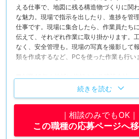
える仕事で、地図に残る構造物づくりに関
な魅力。現場で指示を出したり、進捗を管
仕事です。現場に集合したら、作業員たち
伝えて、それぞれ作業に取り掛かります。
なく、安全管理も。現場の写真を撮影して
類を作成するなど、PCを使った作業も行い
■創業40年！地域に信頼される建設会社
株式会社塩坂建設は、愛媛県東温市を拠点
続きを読む
心に手がけてきた建設会社です。道路・橋
事、堰堤の設置、外構工事や造成工事など
相談のみでもOK
を支えるインフラ整備を幅広く担っていま
この職種の応募ページへ
を受けにくい公共工事が中心のため仕事量
り、創業から40年にわたって地域に信頼さ