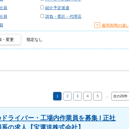
社員
紹介予定派遣
社員
請負・委託・代理店
員
？
雇用形態の違
加・変更
指定なし
1
2
3
4
5
次の20件
…
ドライバー・工場内作業員を募集 | 正社
工場系の求人【宝運送株式会社】