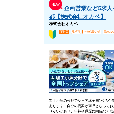
NEW
企画営業など5求人を募
都【株式会社オカベ】
株式会社オカベ
正社員
見学可
社会保険完備
昇給あ
加工小魚の分野でシェア率全国1位の企
あります！自分の提案が商品となってお
りがいがあり、年齢や職歴に関係なく成