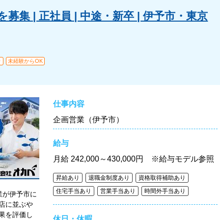
集 | 正社員 | 中途・新卒 | 伊予市・東京
り
未経験からOK
仕事内容
企画営業（伊予市）
給与
月給
242,000～430,000円 ※給与モデル参照
昇給あり
退職金制度あり
資格取得補助あり
住宅手当あり
営業手当あり
時間外手当あり
業が伊予市に
店に並ぶや
果を評価し
休日・休暇