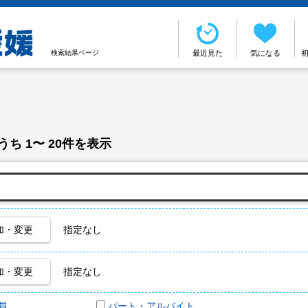
検索結果ページ
最近見た
気になる
うち 1〜 20件を表示
加・変更
指定なし
加・変更
指定なし
員
パート・アルバイト