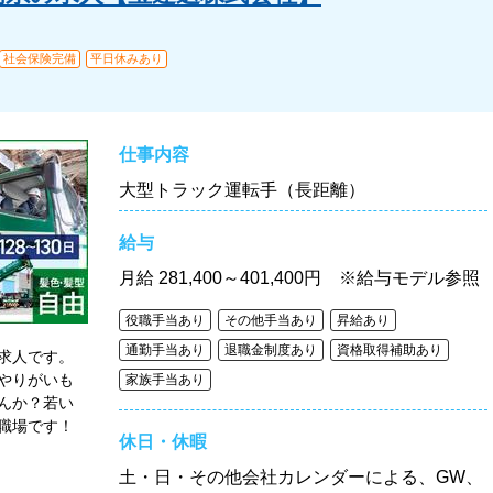
社会保険完備
平日休みあり
仕事内容
大型トラック運転手（長距離）
給与
月給
281,400～401,400円 ※給与モデル参照
役職手当あり
その他手当あり
昇給あり
通勤手当あり
退職金制度あり
資格取得補助あり
求人です。
やりがいも
家族手当あり
んか？若い
職場です！
休日・休暇
土・日・その他会社カレンダーによる、GW、