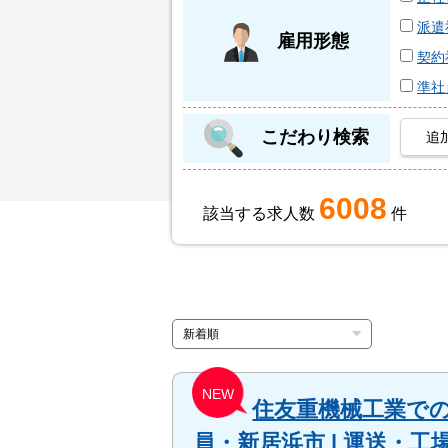
派遣
雇用形態
契約
準社
こだわり検索
追
6008
該当する求人数
件
NEW
住友重機械工業での
員・新居浜市 | 運送・