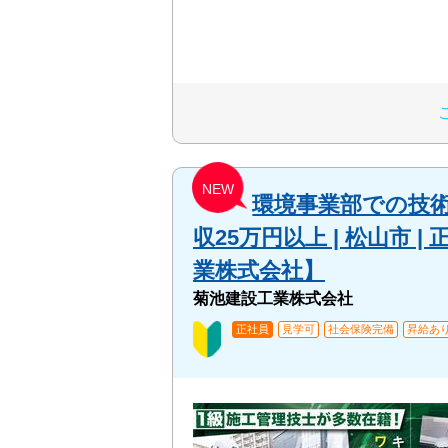
NEW
環境事業部での技術作
収25万円以上 | 松山市 
業株式会社】
菊池建設工業株式会社
正社員
見学可
社会保険完備
昇給あ