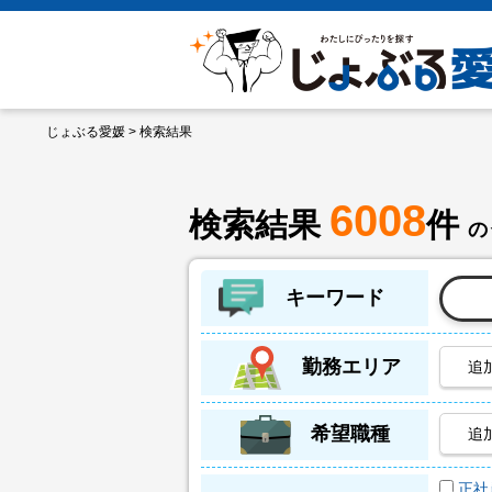
じょぶる愛媛
> 検索結果
6008
検索結果
件
の
キーワード
勤務エリア
追
希望職種
追
正社