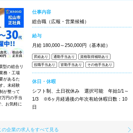
仕事内容
総合職（広報・営業候補）
給与
月給
180,000～250,000円（基本給）
昇給あり
通勤手当あり
資格取得補助あり
役職手当あり
皆勤手当あり
その他手当あり
循環型の総合リ
業務・工場
要があるた
休日・休暇
す。未経験
シフト制、土日祝休み 選択可能 年始1/1～
制が整って
2万円の手当
1/3 ※6ヶ月経過後の年次有給休暇日数：10
で、お気軽に
日
この企業の求人をすべて見る