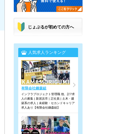
じょぶるが初めての方へ
人気求人ランキング
有限会社鎌森組
インフラプロジェクト管理職 他、計7求
人の募集 | 新居浜市 | 正社員 | 土木・建
築系の求人 | 未経験・セカンドキャリア
求人あり【有限会社鎌森組】