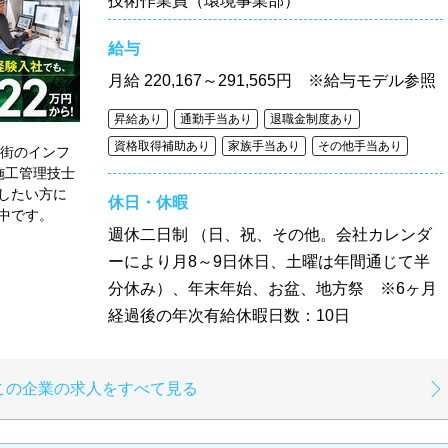
技術作業員（環境事業部）
給与
月給
220,167～291,565円 ※給与モデル参照
昇給あり
通勤手当あり
退職金制度あり
資格取得補助あり
家族手当あり
その他手当あり
、街のインフ
施工管理技士
したい方に
休日・休暇
中です。
週休二日制 （日、祝、その他。会社カレンダ
ーにより月8～9日休日、土曜は年間通じて半
分休み）、年末年始、お盆、地方祭 ※6ヶ月
経過後の年次有給休暇日数：10日
この企業の求人をすべて見る