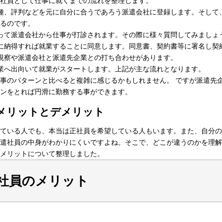
社員として仕事に就くまでの流れを整理します。
種、評判などを元に自分に合うであろう派遣会社に登録します。そして
るのです。
って派遣会社から仕事が打診されます。その際に様々質問してみましょ
に納得すれば就業することに同意します。同意書、契約書等に署名し契
視察や派遣会社と派遣先企業との打ち合わせがあります。
業へ出向いて就業がスタートします。上記が主な流れとなります。
事のパターンと比べると複雑に感じるかもしれません。 ですが派遣先
ンをとれば円滑に勤務する事ができます。
メリットとデメリット
ている人でも、本当は正社員を希望している人もいます。また、自分の
遣社員の中身がわかりにくいですよね。そこで、どこが違うのかを理解
メリットについて整理しました。
社員のメリット