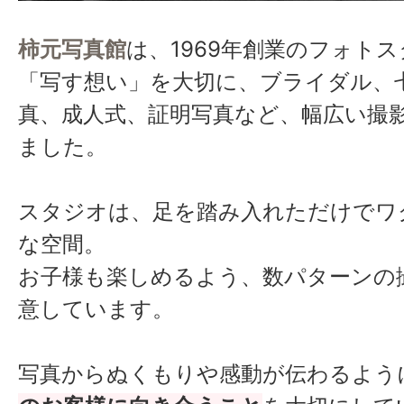
柿元写真館
は、1969年創業のフォト
撮影のためお客様のスタ
15:00
「写す想い」を大切に、ブライダル、
アメイク
真、成人式、証明写真など、幅広い撮
ました。
17:00
撮影終了 片付け
スタジオは、足を踏み入れただけでワ
18:00
退社
な空間。
お子様も楽しめるよう、数パターンの
意しています。
写真からぬくもりや感動が伝わるよう