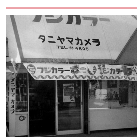
貸出しをしていた衣裳の
10:00
畳む
ヘアメイクに使用するも
11:00
理 アメピンやゴムなど
のは買い出し
12:00
お昼休憩
着物のメンテナンス 密
カビが生えやすいので、
13:00
チェック！もしシミやし
れば汚れ落としやアイロ