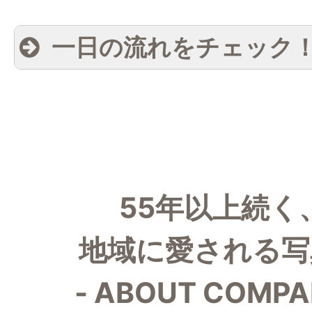
一日の流れをチェック
例
ある平日の流れ
55年以上続く
09:00
出社 掃除
地域に愛される写
朝礼 その日の流れの打
09:15
約確認や報告など
- ABOUT COMPA