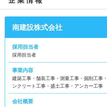
企 業 情 報
年間休日
117日
休憩時間
120分
雇用形態
南建設株式会社
正社員
就業日
月曜～金曜
採用担当者
経験
採用担当者
未経験可
休日・休暇
完全週休2日制、GW,夏季休暇、年始年末、
事業内容
年齢制限
ヶ月経過後の年次有給休暇日数：10日
建築工事・舗装工事・測量工事・掘削工事
〜66歳(定年制度を上限とするため)
ンクリート工事・盛土工事・アンカー工事
諸手当
学歴
昇給あり(前年度実績：1月あたり0-10,000円
会社概要
不問
通勤手当あり(上限10,000円/月)