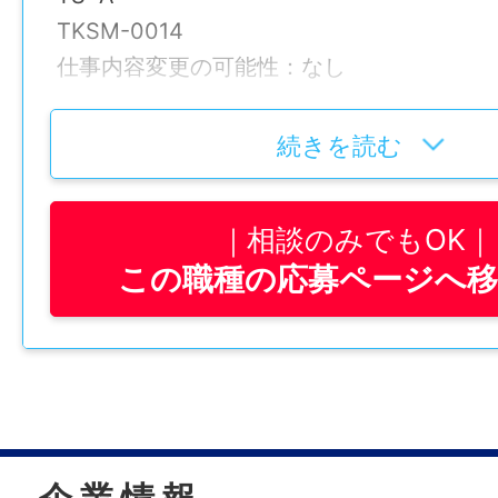
未経験可
TKSM-0014
仕事内容変更の可能性：なし
年齢制限
〜66歳(定年制度を上限とするため)
就業場所
続きを読む
〒779-4103 徳島県美馬郡つるぎ町貞光
学歴
勤務地変更の可能性：なし
不問
相談のみでもOK
この職種の応募ページへ
給与
免許・資格
月給 231,000～350,000円
必須：1級土木施工管理技士、2級土木施工
自動車免許(AT限定不可)
賞与
年2回
就業時間
8:00-17:00