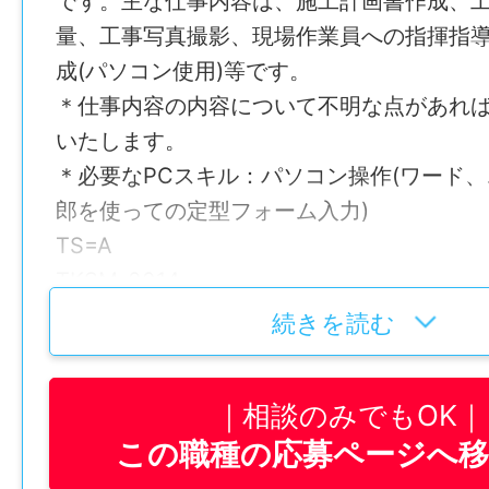
です。主な仕事内容は、施工計画書作成、
量、工事写真撮影、現場作業員への指揮指
成(パソコン使用)等です。
＊仕事内容の内容について不明な点があれ
いたします。
＊必要なPCスキル：パソコン操作(ワード
郎を使っての定型フォーム入力)
TS=A
TKSM-0014
仕事内容変更の可能性：なし
続きを読む
就業場所
相談のみでもOK
〒779-4103 徳島県美馬郡つるぎ町貞光
この職種の応募ページへ
勤務地変更の可能性：なし