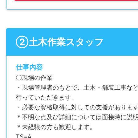
給与
月給 231,000～450,000円
②土木作業スタッフ
賞与
年2回
仕事内容
年間休日
〇現場の作業
117日
・現場管理者のもとで、土木・舗装工事な
行っていただきます。
雇用形態
・必要な資格取得に対しての支援がありま
正社員
＊不明な点及び詳細については面接時に説
＊未経験の方も歓迎します。
経験
TS=A