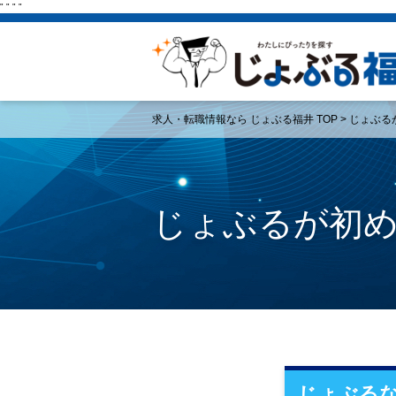
"
"
"
"
求人・転職情報なら じょぶる福井 TOP
> じょぶ
じょぶるが初
じょぶる