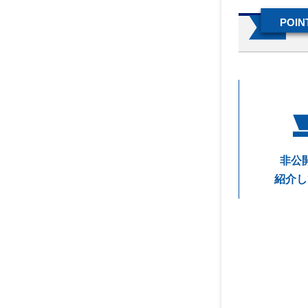
POINT
非公
紹介し