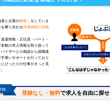
職者と企業の
橋渡し
をしていま
件を擦り合わせ
両者納得の就職
、派遣情報・正社員・パート・
で多数の求人情報を取り扱って
ドバイザーとの相談から就職後
で手厚いサポートを行っており
たにぴったりの仕事がきっと見
す。
.01
登録なし・無料
で求人を自由に探せ