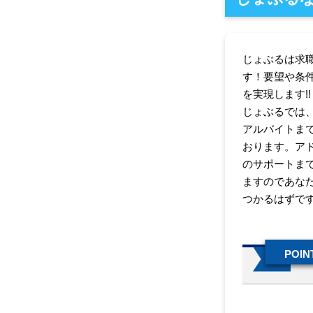
じょぶるは求
す！要望や条
を実現します!!
じょぶるでは
アルバイトま
おります。ア
のサポートま
ますのであな
つかるはずで
POINT