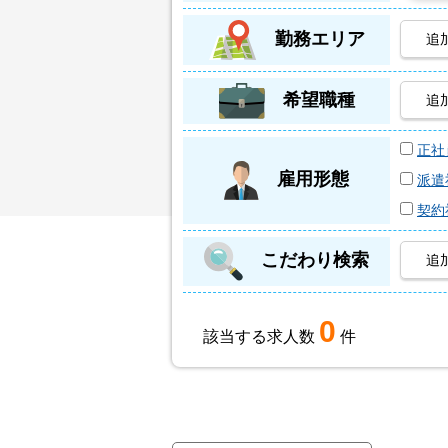
勤務エリア
追
希望職種
追
正社
雇用形態
派遣
契約
こだわり検索
追
0
該当する求人数
件