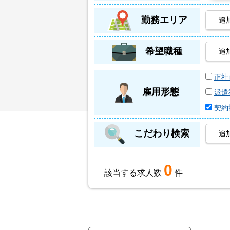
勤務エリア
追
希望職種
追
正社
雇用形態
派遣
契約
こだわり検索
追
0
該当する求人数
件