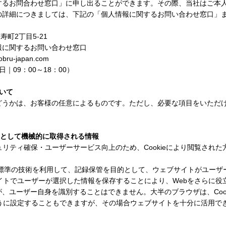
するお問合わせ窓口」に申し出ることができます。その際、当社はご本
の詳細につきましては、下記の「個人情報に関するお問い合わせ窓口」
寿町
2
丁目
5-21
に関するお問い合わせ窓口
jobru-japan.com
日｜
09
：
00
～
18
：
00
）
いて
うかは、お客様の任意によるものです。ただし、必要な項目をいただ
として機械的に取得される情報
ュリティ確保・ユーザーサービス向上のため、
Cookie
により閲覧された
標準の技術を利用して、記録保管を目的として、ウェブサイトがユーザ
イトでユーザーが選択した情報を保存することにより、
Web
をさらに役
が、ユーザー自身を識別することはできません。大半のブラウザは、
Coo
うに設定することもできますが、その場合ウェブサイトを十分に活用で