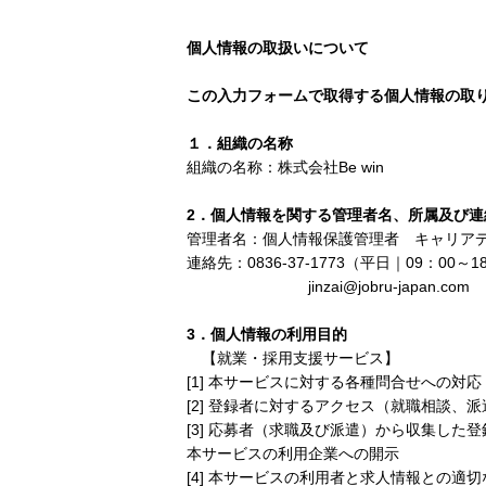
個人情報の取扱いについて
この入力フォームで取得する個人情報の取
１．組織の名称
組織の名称：株式会社
Be win
2
．個人情報を関する管理者名、所属及び連
管理者名：個人情報保護管理者 キャリア
連絡
先
：
0836-37-1773
（平日｜
09
：
00
～
1
jinzai@jobru-japan.com
3
．個人情報の利用目的
【就業・採用支援サービス】
[1]
本サービスに対する各種問合せへの対応
[2]
登録者に対するアクセス（就職相談、派
[3]
応募者（求職及び派遣）から収集した登
本サービスの利用企業への開示
[4]
本サービスの利用者と求人情報との適切