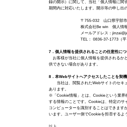
録の開示）に関して、当社「個人情報に関
期間内に対応いたします。開示等の申し出
〒
755-032
山口県宇部市
株式会社
Be win
個人情報
メールアドレス：
jinzai@
TEL
：
0836-37-1773
（平
7
．個人情報を提供されることの任意性につ
お客様が当社に個人情報を提供されるかど
供できない場合があります。
8
．本
Web
サイトへアクセスしたことを契機
当社は、閲覧された
Web
サイトのセキ
あります。
※
「
Cookie
情報」とは、
Cookie
という業界
する情報のことです。
Cookie
は、特定のサ
コンピューターを識別することはできます
います。ユーザー側で
Cookie
を拒否するよ
以上