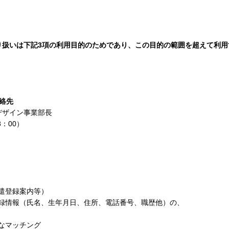
り扱いは下記
3
項の利用目的のためであり、この目的の範囲を超えて利用
絡先
デザイン事業部長
8
：
00
）
遣登録案内等）
録情報（氏名、生年月日、住所、電話番号、職歴他）の、
なマッチング