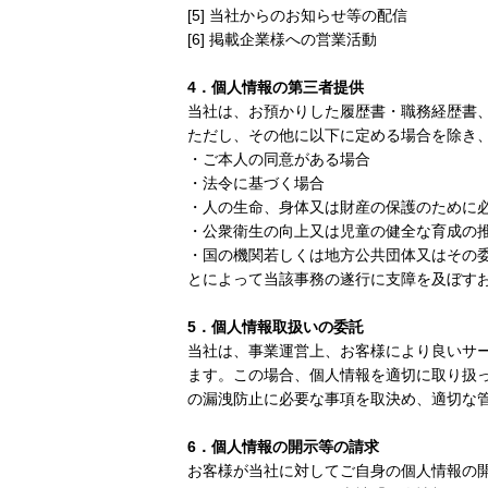
[5]
当社からのお知らせ等の配信
[6]
掲載企業様への営業活動
4
．個人情報の第三者提供
当社は、お預かりした履歴書・職務経歴書
ただし、その他に以下に定める場合を除き
・ご本人の同意がある場合
・法令に基づく場合
・人の生命、身体又は財産の保護のために
・公衆衛生の向上又は児童の健全な育成の
・国の機関若しくは地方公共団体又はその
とによって当該事務の遂行に支障を及ぼす
5
．個人情報取扱いの委託
当社は、事業運営上、お客様により良いサ
ます。この場合、個人情報を適切に取り扱
の漏洩防止に必要な事項を取決め、適切な
6
．個人情報の開示等の請求
お客様が当社に対してご自身の個人情報の