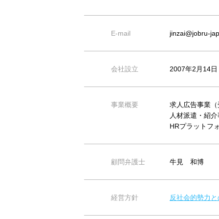
E-mail
jinzai@jobru-j
会社設立
2007年2月14日
事業概要
求人広告事業（受理
人材派遣・紹介事業
HRプラットフ
顧問弁護士
牛見 和博
経営方針
反社会的勢力と