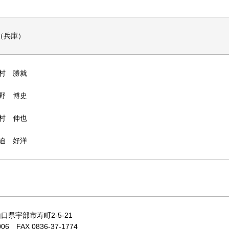
n（兵庫）
村 勝就
野 博史
村 伸也
迫 好洋
 山口県宇部市寿町2-5-21
006 FAX 0836-37-1774