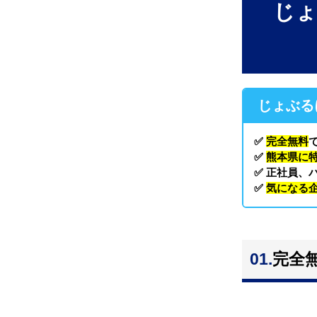
じょ
じょぶる
✅
完全無料
✅
熊本県に
✅ 正社員、
✅
気になる
01.
完全