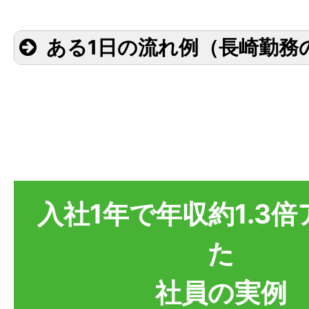
ある1日の流れ例（長崎勤務
デスクワークと現場での実地調査の両
出勤・メールチェック 
客先事務所へ出勤。1
09:00
認し、設計の進捗や現
入社1年で年収約1.3
ケジュールを調整。
た
3D CADでの設計業務
「Rebro（レブロ）」
社員の実例
管のモデリングを行う