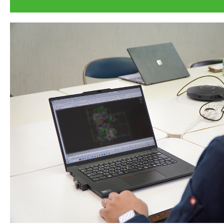
10:00
面を組み立てることで
干渉がないか、メンテ
いルートになっている
検討する。
12:00
ランチ・休憩
現地調査 図面作成に必
集めるため、実際に現
13:00
ぶ。メジャーやレーザ
い、柱の位置や既存配
確に測り、写真に収め