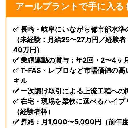
アールプラントで手に入る
✅ 長崎・岐阜にいながら都市部水準
（未経験：月給25〜27万円／経験者
40万円）
✅ 業績連動の賞与：年2回・2〜4ヶ
✅ T-FAS・レブロなど市場価値の高い
キル
✅ 一次請け取引による上流工程への
✅ 在宅・現場を柔軟に選べるハイブ
（経験者枠）
✅ 昇給：月1,000〜5,000円（前年