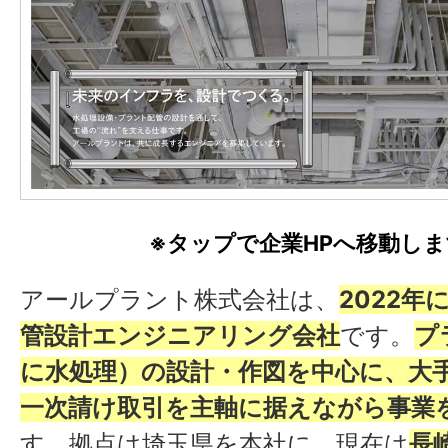
※タップで企業HPへ移動し
アールプラント株式会社は、
2022年
管設計エンジニアリング会社
です。
プ
に水処理）の設計・作図を中心に、大
一次請け取引を主軸に据えながら事業
す。拠点は埼玉県を本社に、現在は
長