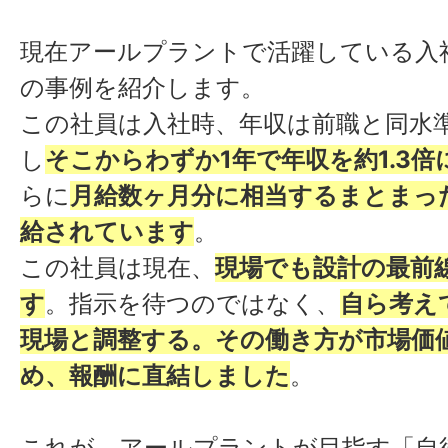
打ち合わせ・提案 現場
現在アールプラントで活躍している入
15:30
もとに、顧客や職人さ
の事例を紹介します。
せ。
この社員は入社時、年収は前職と同水
し
そこからわずか1年で年収を約1.3倍
図面の整理・明日の準備
17:00
らに
月給数ヶ月分に相当するまとまっ
り、調査結果を図面に
給されています
。
退勤 業務の状況に合わ
この社員は現在、
現場でも設計の最前
18:00
整し、1日の業務を終了
す
。指示を待つのではなく、
自ら考え
現場と調整する。その働き方が市場価
め、報酬に直結しました
。
これが、アールプラントが目指す「自