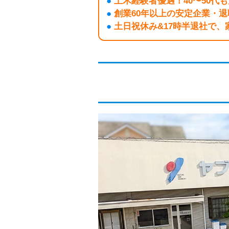
●
土木経験者優遇！40〜50代
●
創業60年以上の安定企業・
●
土日祝休み&17時半退社で、