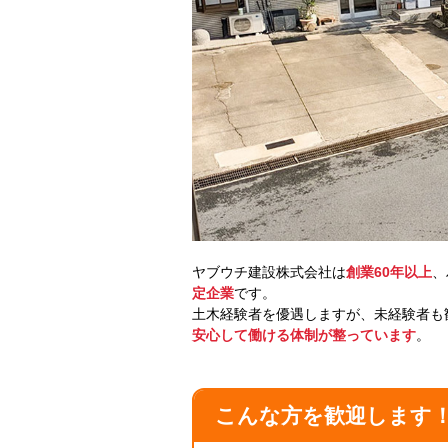
ヤブウチ建設株式会社は
創業60年以上
、
定企業
です。
土木経験者を優遇しますが、未経験者も歓
安心して働ける体制が整っています
。
こんな方を歓迎します