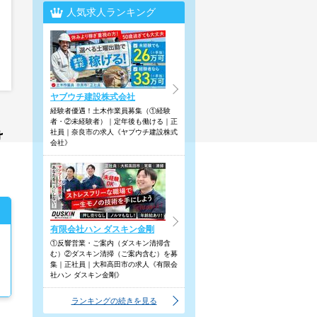
人気求人ランキング
ヤブウチ建設株式会社
経験者優遇！土木作業員募集（①経験
者・②未経験者）｜定年後も働ける｜正
け
社員｜奈良市の求人《ヤブウチ建設株式
会社》
有限会社ハン ダスキン金剛
①反響営業・ご案内（ダスキン清掃含
む）②ダスキン清掃（ご案内含む）を募
集｜正社員｜大和高田市の求人《有限会
社ハン ダスキン金剛》
ランキングの続きを見る