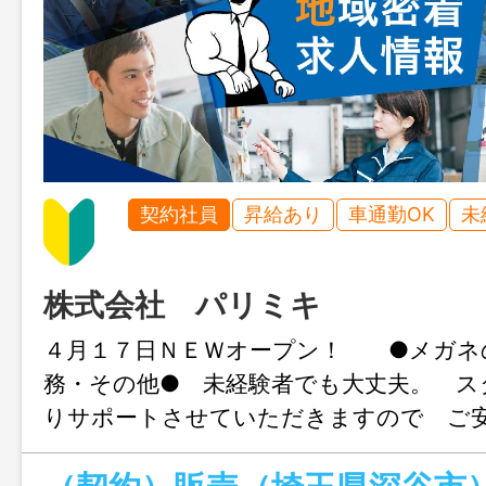
契約社員
昇給あり
車通勤OK
未
株式会社 パリミキ
４月１７日ＮＥＷオープン！ ●メガネ
務・その他● 未経験者でも大丈夫。 ス
りサポートさせていただきますので ご
い！ お客様からの”ありがとう”がと
事です♪ あなたのご応募お待ちしてお