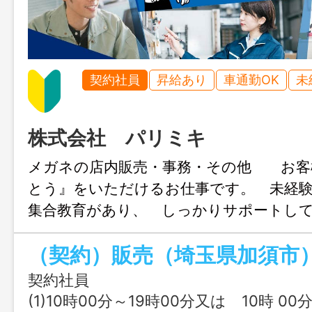
契約社員
昇給あり
車通勤OK
未
株式会社 パリミキ
メガネの店内販売・事務・その他 お客
とう』をいただけるお仕事です。 未経
集合教育があり、 しっかりサポートし
す。 技術、知識を高めながら、ゆっく
（契約）販売（埼玉県加須市
か？ 変更範囲：変更なし
契約社員
(1)10時00分～19時00分又は 10時 00分 ～ 19時 