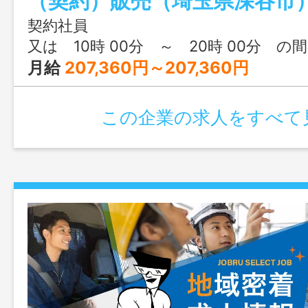
範囲：変更なし
契約社員
又は 10時 00分 ～ 20時 00分 の
月給
207,360円～207,360円
この企業の求人をすべて