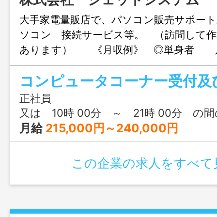
大手家電量販店で、パソコン販売サポート
ソコン 接続サービス等。 （訪問して作
あります） 《月収例》 ◎単身者 
０００円（基本給＋住宅手当＋地域手当）
（配偶者） 月収：２６７，５００円（
当＋家族手当＋地域
正社員
変更範囲：会社の定める業務
又は 10時 00分 ～ 21時 00分 の
月給
215,000円～240,000円
この企業の求人をすべて