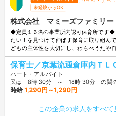
未経験からOK
株式会社 マミーズファミリー
◆定員１６名の事業所内認可保育所です◆
たい！を見つけて伸ばす保育に取り組ん
どもの主体性を大切にし、わらべうたや
い、五感 を使った体験を通して、子ども
育んでいきます。 保育士が３～５人の
育児担当制保育です。 食事・排泄・着替
パート・アルバイト
など、生活の一つひとつを丁寧に 関わ
又は 8時 30分 ～ 18時 30分 の間
もが安心して過ごせる環境をつくります
時給
1,290円～1,290円
ランクのある方も安心してスタートでき
バ ディ制度があります。 スタッフ同
この企業の求人をすべて
あたたかい雰囲気の中で働ける職場です 