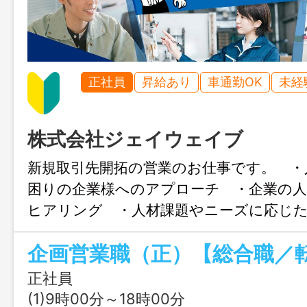
正社員
昇給あり
車通勤OK
未経
株式会社ジェイウェイブ
新規取引先開拓の営業のお仕事です。 ・
困りの企業様へのアプローチ ・企業の
ヒアリング ・人材課題やニーズに応じ
の提案 ・派遣社員のフォロー業務 変
内での全ての業務 エリア：主に埼玉県内
正社員
(1)9時00分～18時00分