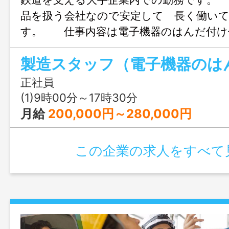
品を扱う会社なので安定して 長く働い
す。 仕事内容は電子機器のはんだ付け
ます。 ★未経験の方は一から丁寧に指
で、積極的にご応募 ください。キャリ
す方も歓迎いたします。 ★経験者の方
正社員
活かして頂けるような環境です。 ★女
(1)9時00分～17時30分
ています！ ＊変更範囲：変更なし
月給
200,000円～280,000円
この企業の求人をすべて