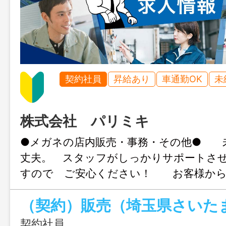
契約社員
昇給あり
車通勤OK
未
株式会社 パリミキ
●メガネの店内販売・事務・その他● 
丈夫。 スタッフがしっかりサポートさ
すので ご安心ください！ お客様から
う”がとっても嬉しいお仕事です♪ あ
待ちしております。 変更範囲：変更なし
契約社員