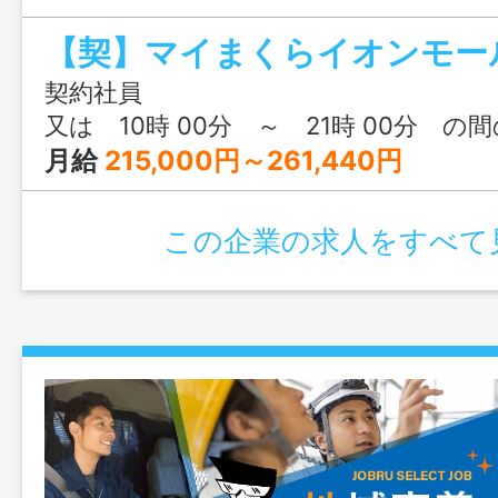
研修で丁寧にお教えしますので 販売未経
ください♪ 【販売ノルマ無し】 スタ
て業務にあたりますので販売ノルマは 
契約社員
お客様の健康をお手伝いするやりがいの
又は 10時 00分 ～ 21時 00分 の
す。 その他：レジ業務、商品ディスプ
月給
215,000円～261,440円
メール業務など
この企業の求人をすべて