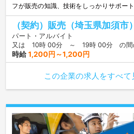
フが販売の知識、技術をしっかりサポー
きます♪ 一緒におしゃれをたのしみませ
（契約）販売（埼玉県加須市
からの“ありがとう”がとっても嬉しいお仕
範囲：変更なし
パート・アルバイト
又は 10時 00分 ～ 19時 00分 の
時給
1,200円～1,200円
この企業の求人をすべて