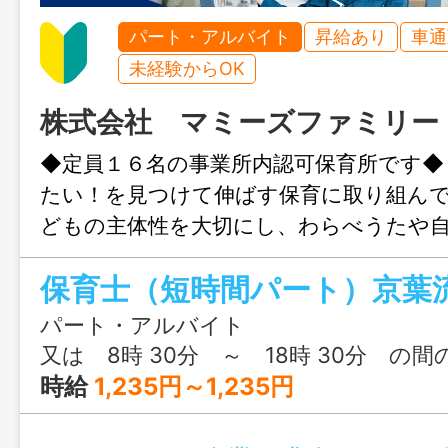
パート・アルバイト
昇給あり
車通
未経験からOK
株式会社 マミーズファミリー
◆定員１６名の事業所内認可保育所です◆
たい！を見つけて伸ばす保育に取り組ん
どもの主体性を大切にし、わらべうたや
い、五感 を使った体験を通して、子ども
育んでいきます。 保育士が３～５人の
育児担当制保育です。 食事・排泄・着替
パート・アルバイト
など、生活の一つひとつを丁寧に 関わ
又は 8時 30分 ～ 18時 30分 の間
もが安心して過ごせる環境をつくります
時給
1,235円～1,235円
ランクのある方も安心してスタートでき
バ ディ制度があります。 スタッフ同