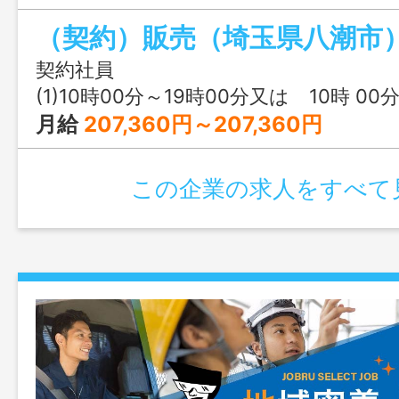
う”がとっても嬉しいお仕事です♪ あ
（契約）販売（埼玉県八潮市
待ちしております。 変更範囲：変更な
契約社員
(1)10時00分～19時00分又は 10時 00分 ～ 19時 
月給
207,360円～207,360円
この企業の求人をすべて