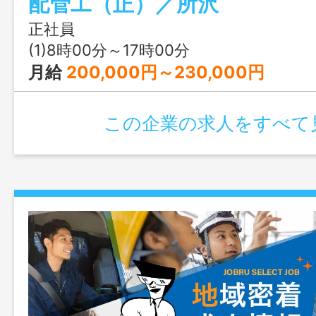
配管工（正）／所沢
変更なし】
正社員
(1)8時00分～17時00分
月給
200,000円～230,000円
この企業の求人をすべて