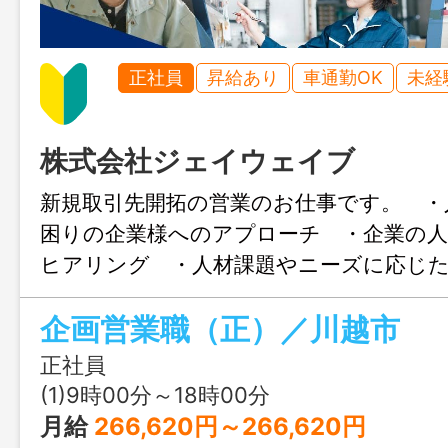
正社員
昇給あり
車通勤OK
未経
株式会社ジェイウェイブ
新規取引先開拓の営業のお仕事です。 ・
困りの企業様へのアプローチ ・企業の
ヒアリング ・人材課題やニーズに応じ
の提案 ・派遣社員のフォロー業務 変
企画営業職（正）／川越市
内での全ての業務 エリア：主に埼玉県内
正社員
(1)9時00分～18時00分
月給
266,620円～266,620円