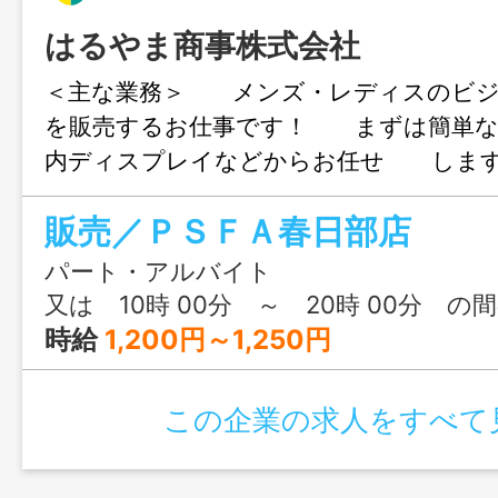
はるやま商事株式会社
＜主な業務＞ メンズ・レディスのビジ
を販売するお仕事です！ まずは簡単な
内ディスプレイなどからお任せ しま
ーツの販売をお任せすることはございま
販売／ＰＳＦＡ春日部店
ご安心ください♪ 在籍スタッフのほと
らのスタートです！！ 充実した教育制
パート・アルバイト
お気軽にご応募ください ＜服装＞ 
又は 10時 00分 ～ 20時 00分 の
（最初はお手持ちのスーツでＯＫ） 
時給
1,200円～1,250円
えるお得な社割制度有り！ ・従事する
囲：会社の定める業務
この企業の求人をすべて