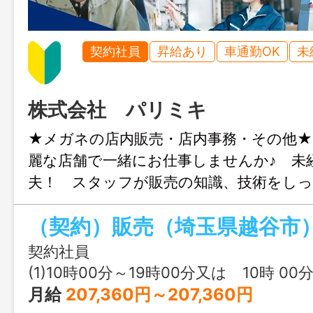
契約社員
昇給あり
車通勤OK
未
株式会社 パリミキ
★メガネの店内販売・店内事務・その他
麗な店舗で一緒にお仕事しませんか♪ 未
夫！ スタッフが販売の知識、技術をし
させていただきます。 店舗で楽しく働き
（契約）販売（埼玉県越谷市
気ブランドを中心にメガネ・サングラス
します。 ファッションが好き、長くお
契約社員
いしていきたい方は最適なお仕事です！
(1)10時00分～19時00分又は 10時 00分 ～ 19時 
の“ありがとう！”が、とっても嬉しいお仕
月給
207,360円～207,360円
範囲：変更なし