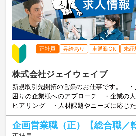
正社員
昇給あり
車通勤OK
未経
株式会社ジェイウェイブ
新規取引先開拓の営業のお仕事です。 ・
困りの企業様へのアプローチ ・企業の
ヒアリング ・人材課題やニーズに応じ
の提案 ・派遣社員のフォロー業務 変
内での全ての業務 エリア：主に埼玉県内
正社員