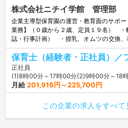
株式会社ニチイ学館 管理部
企業主導型保育園の運営・教育面のサポー
業務】（０歳から２歳、定員１９名） ・
誌・行事計画） ・授乳、オムツの交換、
補助等 ・施設内整備（掲示物作成、清掃
画および行事計画の作成 ・保護者対応 
務】 ・クラス運営 ・園長のサポート 
正社員
のフォロー ・保育スタッフ間の業務調
(1)8時00分～17時00分(2)9時00分～18時00分(3)11時00分～20時00分又は 8時 
情報共有・連携 ☆勤務地は、ファボーレ
月給
201,916円～225,700円
です。 ☆持ち帰り仕事は一切なし！ ＊
なし
この企業の求人をすべて