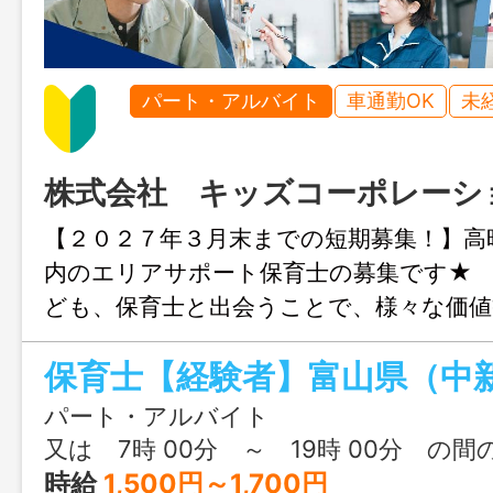
パート・アルバイト
車通勤OK
未
株式会社 キッズコーポレーシ
【２０２７年３月末までの短期募集！】高
内のエリアサポート保育士の募集です★
ども、保育士と出会うことで、様々な価値
ャリアアップに繋がります！短期のお仕
におすすめ！／保育士経験を活かせる／全
可◎ 近隣の複数園を巡回し、保育支援
パート・アルバイト
ーをするお仕事です。保育士スキルを活
又は 7時 00分 ～ 19時 00分 の間
ろん、ブランクのある方も安心して始め
時給
1,500円～1,700円