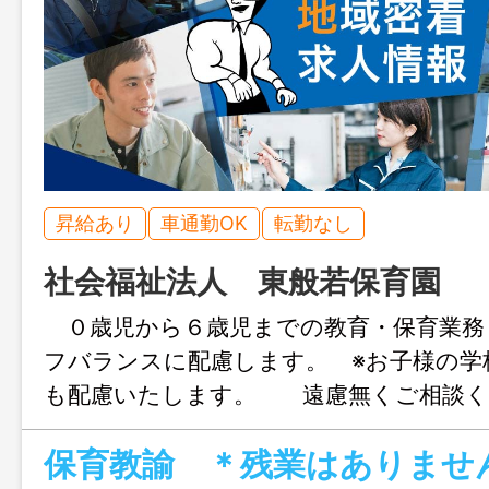
昇給あり
車通勤OK
転勤なし
社会福祉法人 東般若保育園
０歳児から６歳児までの教育・保育業務
フバランスに配慮します。 ※お子様の学
も配慮いたします。 遠慮無くご相
【変更範囲：変更なし】 ※面接を希望
保育教諭 ＊残業はありませ
前にハローワークの「紹介状」の 交付