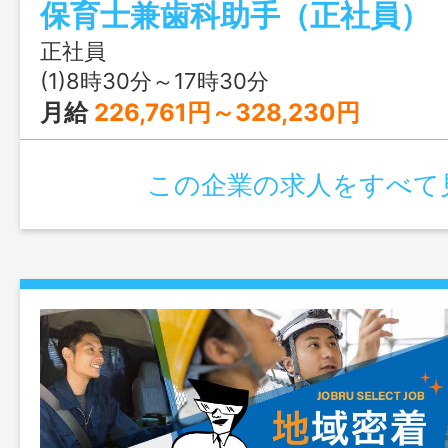
保育士兼歯科助手（正社員）
者様と関わることも可能で す。 ・その
医療事務、一般事務、在庫管理など、各々
正社員
行っていただきます。 ・保育士として
(1)8時30分～17時30分
かして仕事ができます。 ※令和８年１１
月給
226,761円～328,230円
了時間は１８時から１７時３０分に変更
更範囲：変更なし】
この企業の求人をすべて