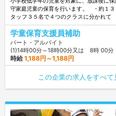
小学校低学年の児童を対象に、放課後に保
守家庭児童の保育を行います。 ・約１３
タッフ３５名で４つのクラスに分かれて
みながら対応しています。 ・事務補助
学童保育支援員補助
ことがあります。 変更範囲：変更な
パート・アルバイト
(1)14時00分～18時00分又は 8時 00分 ～ 18時 
時給
1,188円～1,188円
この企業の求人をすべて