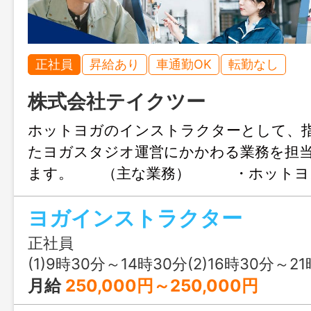
正社員
昇給あり
車通勤OK
転勤なし
株式会社テイクツー
ホットヨガのインストラクターとして、
たヨガスタジオ運営にかかわる業務を担
ます。 （主な業務） ・ホットヨ
付業務 ・スタジオ管理 ・会員
ヨガインストラクター
理 【変更範囲：会社の定める
正社員
(1)9時30分～14時30分(2)16時30分～21時30分又は 9時 30分 ～ 
月給
250,000円～250,000円