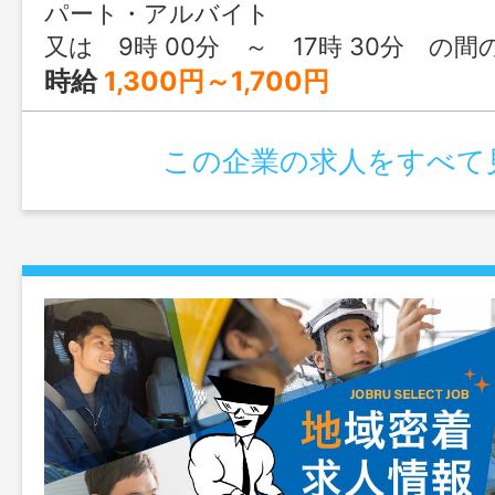
医療事務、一般事務、在庫管理など、各々
パート・アルバイト
行っていただきます。 ・保育士として
又は 9時 00分 ～ 17時 30分 の間
かして仕事ができます。 ＊変更範囲：
時給
1,300円～1,700円
この企業の求人をすべて