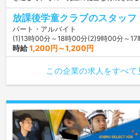
えもお願いします。 【変更範囲：
放課後学童クラブのスタッフ
務】
パート・アルバイト
(1)13時00分～18時00分(2)9時00分～17時30分又は 13時 00分 ～ 
時給
1,200円～1,200円
この企業の求人をすべて