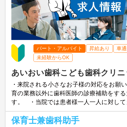
パート・アルバイト
昇給あり
車通
未経験からOK
あいおい歯科こども歯科クリニ
・来院される小さなお子様の対応をお願
育の業務以外に歯科医師の診療補助をする
す。 ・当院では患者様一人一人に対し
システムをとっ ていますので、カウン
保育士兼歯科助手
者様と関わることも可能で す。 ・その