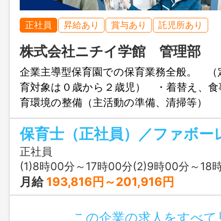
正社員
昇給あり
賞与あり
託児所あり
株式会社ニチイ学館 管理部
企業主導型保育園での保育業務全般。 （
育対象は０歳から２歳児） ・着替え、食
育環境の整備（主活動の準備、清掃等） 
（連絡帳の作成等） ・帳票作成（日誌、
保育士（正社員）／ファボー
等） ☆勤務地は、ファボーレ内にあ
☆クラスは複数担任、むりなく行事や製
正社員
ます。 ☆持ち帰り仕事は一切なし！ 
(1)8時00分～17時00分(2)9時00分～18時00分(3)11時00分～20時00分又は 8時 
更なし
月給
193,816円～201,916円
この企業の求人をすべて