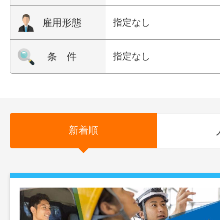
雇用形態
指定なし
条 件
指定なし
新着順