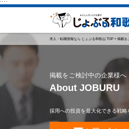
"
"
"
"
求人・転職情報なら じょぶる和歌山 TOP
>
掲載を
掲載をご検討中の企業様へ
About JOBURU
採用への投資を最大化できる戦略