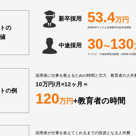
53.4
新卒採用
万円
トの
2018年卒マイナビ企業新卒内定状況調査
値
30
130
中途採用
〜
マイナビ「中途採用状況調査（2018年1月調
採用者に仕事を教えるための時間と労力、教育者の人件
10万円/月×12ヶ月＝
トの例
120
+教育者の時間
万円
採用者が仕事を覚えてくれるまでの投資となる人件費