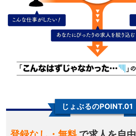
じょぶるのPOINT.01
登録なし・無料
で求人を自