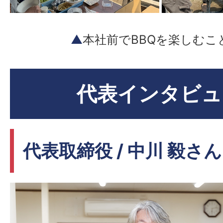
▲
本社前でBBQを楽しむこ
代表インタビュ
代表取締役 / 中川 毅さん