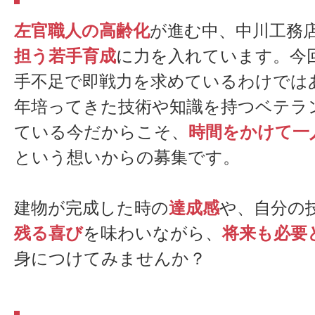
左官職人の高齢化
が進む中、中川工務
担う若手育成
に力を入れています。今
手不足で即戦力を求めているわけでは
年培ってきた技術や知識を持つベテラ
ている今だからこそ、
時間をかけて一
という想いからの募集です。
建物が完成した時の
達成感
や、自分の
残る喜び
を味わいながら、
将来も必要
身につけてみませんか？