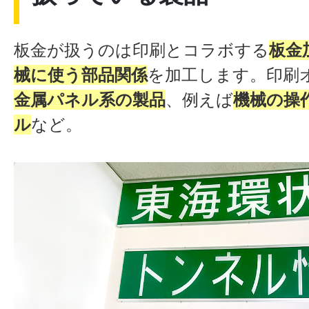
板金が扱うのは印刷とコラボする
板金
械に使う部品関係
を加工します。印刷
金属パネル系の製品
、例えば
機械の操
ル
など。