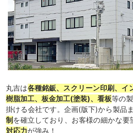
丸吉は
各種銘鈑、スクリーン印刷、イ
樹脂加工、板金加工(塗装)、看板
等の
掛ける会社です。企画(版下)から製品
制
を確立しており、お客様の細かな要
対応力
が強み！