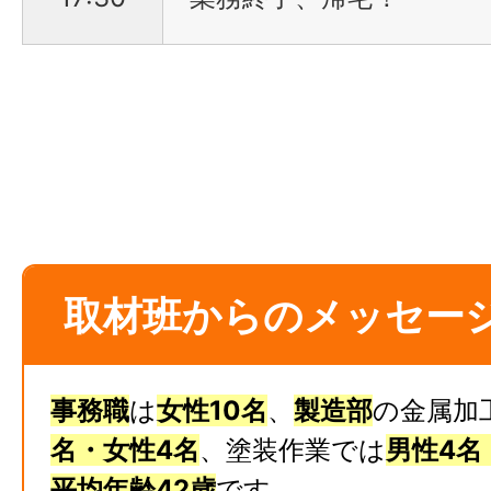
取材班からのメッセー
事務職
は
女性10名
、
製造部
の金属加
名・女性4名
、塗装作業では
男性4名
平均年齢42歳
です。