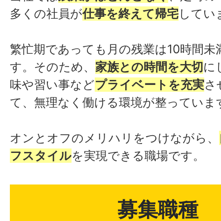
多くの社員が
仕事を終えて帰宅
してい
繁忙期であっても月の残業は10時間未
す。そのため、
家族との時間を大切
に
味や習い事など
プライベートを充実
さ
て、無理なく働ける環境が整っていま
オンとオフのメリハリをつけながら、
フスタイル
を実現できる職場です。
募集職種