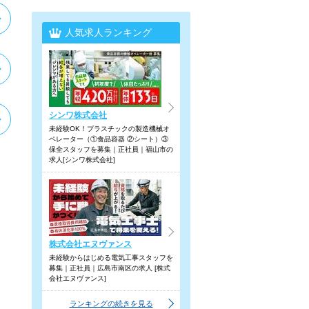
人気求人ランキング
シンワ株式会社
未経験OK！プラスチックの製造機械オ
ペレーター（①食品容器 ②シート）③
保全スタッフを募集｜正社員｜福山市の
求人[シンワ株式会社]
株式会社エヌヴァンス
未経験からはじめる電気工事スタッフを
募集｜正社員｜広島市南区の求人 [株式
会社エヌヴァンス]
ランキングの続きを見る