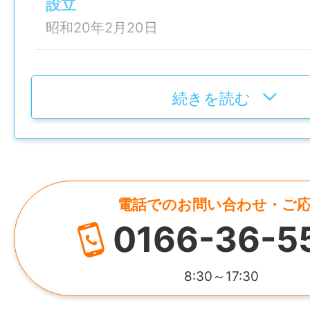
◇ 2〜6か月：左官訓練校に入校＋現場で
設立
◇ 7〜12か月：現場で必要な資格を取得し
＝＝＝＝＝＝＝＝＝＝＝＝＝＝＝＝＝＝
昭和20年2月20日
作業にも挑戦
まずはお問い合せからでもOK
◇ 2年目以降：2級左官技能士の取得や職
皆さんのご応募をお待ちしております！
代表者
者教育で高度なスキルへ
深貝賢生
続きを読む
★ 現場で少しずつ「できる範囲」を広げる
◆より詳しい求人情報は「じょぶる北海道
経験でも成長の道筋を描きやすいです。
資本金
仕事内容変更の可能性：なし
2,610万円
【モデル年収例】※賞与無しの年収
就業場所
電話でのお問い合わせ・ご
HP
・20代 約320万円
〒078-8241 北海道旭川市豊岡11条1丁目1-2
0166-36-5
http://kabu-kitamura.co.jp/
・30代 約400万円
勤務地変更の可能性：なし
・40代 約500万円
所在地
8:30～17:30
・職長クラス 約600～700万円
給与
北海道旭川市豊岡11条1丁目1-23