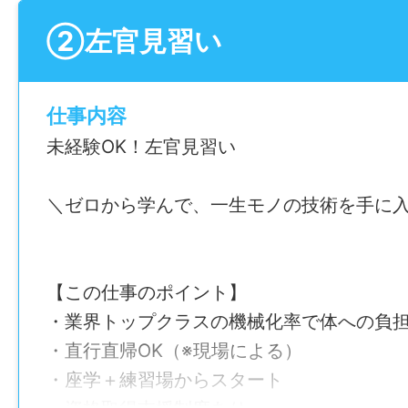
現場は札幌市および近郊が中心で、直行直
未経験でも基本から学び、施工の幅を広げ
②左官見習い
ご安心ください。
経験者ももちろん大歓迎！左官のスキルが
仕事内容
験を考慮し仕事内容や給与を決定します。
未経験OK！左官見習い
〈具体的な業務〉
＼ゼロから学んで、一生モノの技術を手に
・壁面・床面の左官仕上げ
・タイル・塗装下地のモルタル施工
・階段モルタル工事
【この仕事のポイント】
・ジャンガ補修、コンクリート欠損部補修
・業界トップクラスの機械化率で体への負
・直行直帰OK（※現場による）
・座学＋練習場からスタート
【モデル年収例】※賞与無しの年収