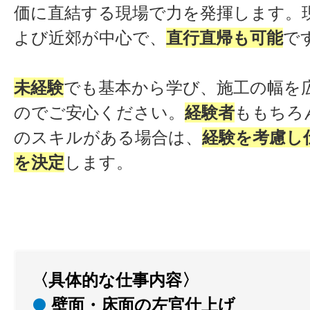
価に直結する現場で力を発揮します。
よび近郊が中心で、
直行直帰も可能
で
未経験
でも基本から学び、施工の幅を
のでご安心ください。
経験者
ももちろ
のスキルがある場合は、
経験を考慮し
を決定
します。
〈具体的な仕事内容〉
●
壁面・床面の左官仕上げ