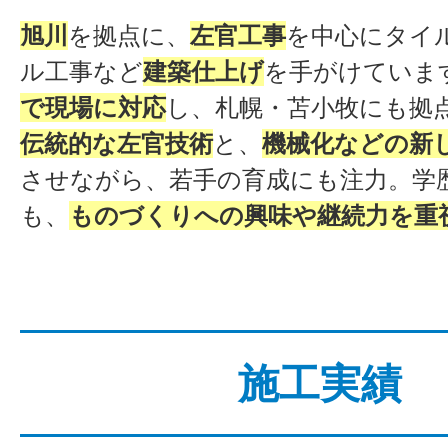
旭川
を拠点に、
左官工事
を中心にタイ
ル工事など
建築仕上げ
を手がけていま
で現場に対応
し、札幌・苫小牧にも拠
伝統的な左官技術
と、
機械化などの新
させながら、若手の育成にも注力。学
も、
ものづくりへの興味や継続力を重
施工実績