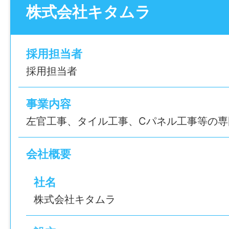
左官は一生使える技術で、建物の価値を左
でも安心です。まずは一歩踏み出してみて
株式会社キタムラ
事。時間をかけて「自分の手で仕上げた」
ベルまで育てる方針です。将来的には、資
■入社2年目・小松さん
の高い作業へステップアップも可能です。
未経験で不安もありましたが、先輩がしっ
採用担当者
てくれるので安心して始められました。技
採用担当者
〈具体的な仕事内容〉
ですが、仲間と一緒に成長できる環境です
・左官工事（床・壁の仕上げ、下地づくり
感じながら働いています。
事業内容
・新築住宅・改修現場でのモルタル／コン
左官工事、タイル工事、Cパネル工事等の専
・現場で材料選びや下地掛けなどを基礎か
・職長候補として現場の指示や若手指導
【こんな方におすすめ】
会社概要
・ものづくりが好き
〈未経験でも安心！入社後の流れをご紹介
社名
・仕上げの美しさにこだわりたい
◇ 入社〜1か月：雇入れ教育や安全衛生研
・手に職をつけて長く働きたい
株式会社キタムラ
りの基礎