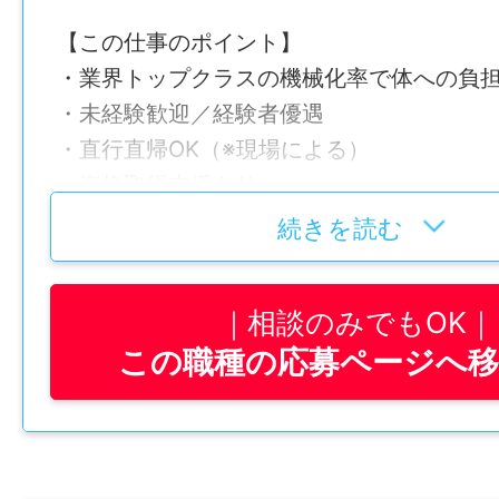
【この仕事のポイント】
・業界トップクラスの機械化率で体への負
・未経験歓迎／経験者優遇
・直行直帰OK（※現場による）
・資格取得支援あり
・日祝＋長期休暇あり
続きを読む
・年2回の賞与の他に期末手当あり
相談のみでもOK
この職種の応募ページへ
【仕事内容】
社内では「仕上がりの品質」を最前線で担
す。住宅や店舗の外装など、見た目の美し
する現場で力を発揮します。