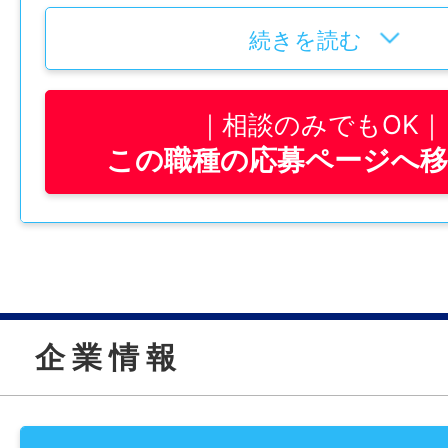
・資格取得支援制度あり
・20代 約320万円
・日祝＋長期休暇あり
・30代 約400万円
続きを読む
・年2回の賞与の他に期末手当あり
・40代 約500万円
・職長クラス 約600～700万円
相談のみでもOK
この職種の応募ページへ
【仕事内容】
☆近年は毎年3月に期末手当を支給（業績に
社内では「これからの中核を担う育成枠」
→昨年実績として、職長クラスは30万円
学と練習場で基礎を固め、現場では下地づ
業から経験します。
また「現場職長候補」でもあります。現場
【先輩社員の声】
し円滑な作業進行を実現するための指示出
■入社2年目・伊藤さん
企 業 情 報
ある「職長」が必要です。そんな職長候補
細かい作業が好きで、この仕事は自分に合
くは場の指示や若手指導も行っていただき
ました。思い通りにきれいに仕上がったと
感じます。先輩は優しく丁寧に教えてくれ