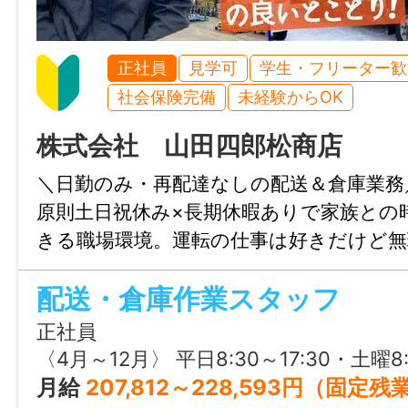
【こんな方におすすめ】
正社員
見学可
学生・フリーター歓
・旭川にいながら大手企業で安定して働き
社会保険完備
未経験からOK
・コツコツした作業が好きな方
株式会社 山田四郎松商店
・福利厚生が整った会社で働きたい方
＼日勤のみ・再配達なしの配送＆倉庫業務
原則土日祝休み×長期休暇ありで家族との
＝＝＝＝＝＝＝＝＝＝＝＝＝＝＝
きる職場環境。運転の仕事は好きだけど無
たくない、そんな方にオススメの求人で
まずはお問い合せからでもOK
配送・倉庫作業スタッフ
ー・倉庫作業などの経験がある方は大歓迎
皆さんのご連絡をお待ちしております！
多いので経験がなくても丁寧に指導します
正社員
業で仕事もプライベートも充実させませ
〈4月～12月〉 平日8:30～17:30・土曜8:30～12:00 〈1月～3月〉 平日8:45～17:15・土曜8:45～12:00 業務に慣れてから早番（7:00～16:0
◆この求人の詳細情報は「じょぶる北海道
月給
207,812～228,593円（固定残業代5h分含む）＋各種手当支給 〈採用時モデル月給〉 基本給220,000円＋固定残業代8,593円＋各手当＝2
職場の雰囲気や働く人の声などを、写真付