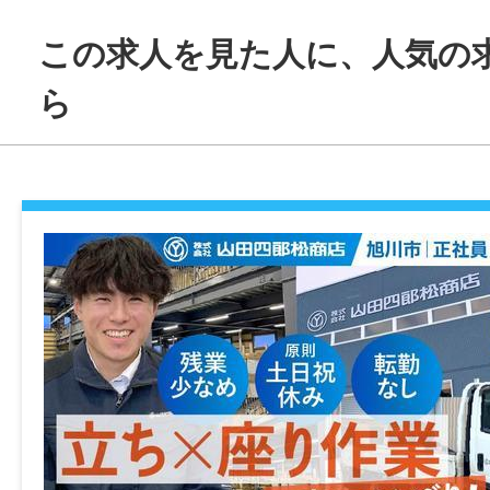
【1日の流れ（日勤）】
この求人を見た人に、人気の
7:00 引き継ぎ
8:00 検品・包装作業
ら
12:00 昼休憩
13:00 作業再開
14:00 清掃・点検・引き継ぎ
15:00 退社
日勤・夕勤・夜勤で仕事内容に違いはない
ペースで作業を進められます。
夕勤・夜勤や平日休みの日は「混み合う時
屋さんに行ける」、「市役所や銀行、病院
ーズに済ませられる」といった声が、社員
ます。