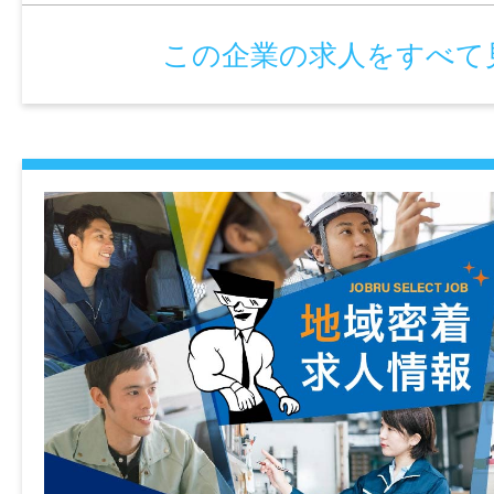
だけます。
この企業の求人をすべて
仕事内容変更の可能性：なし
就業場所
〒070-0013 北海道旭川市パルプ町505番地
勤務地変更の可能性：なし
給与
月給 201,400～272,400円+別途諸手当
〈年収モデル〉
30歳／世帯主・子ども一人
月給296,444円（各種手当含む）×12ヵ月+賞