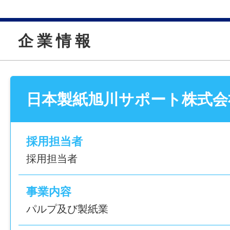
の製造・包装を担い、さまざまな分野を支
手グループの安定基盤のもと、旭川で腰を
企 業 情 報
境です。
【仕事内容】
日本製紙旭川サポート株式会
食品用紙器の原紙などの紙製品の検品と包
す。
採用担当者
＜具体的には＞
採用担当者
・製品に傷や汚れがないかチェック
・機械を使った包装作業
事業内容
・製品情報のラベル作成
パルプ及び製紙業
・機械の点検や清掃