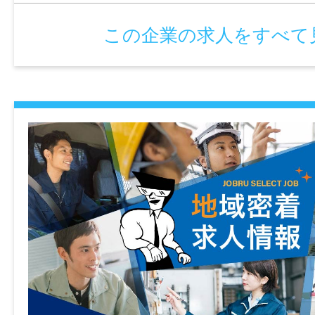
この企業の求人をすべて
年齢制限
18歳〜40歳(長期キャリア形成を図るため
め)
学歴
高卒以上
免許・資格
不問
就業時間
①06:50～15:00（日勤）
②14:50～23:00（夕勤）