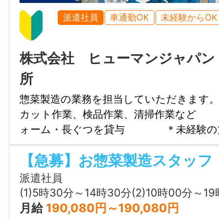
+燃料手当120,000円+年末年始特別手当42,
派遣社員
車通勤OK
未経験からOK
4,379,328円
賞与
株式会社 ヒューマンジャパン
年2回（前年度実績550,000円～1,200,00
所
惣菜製造の業務を担当していただき
年間休日
カット作業、検品作業、清掃作業な
107日
ォーム・長ぐつを貸与 ＊未経験の
す。 ＊作業工程、作業方法は丁寧に
雇用形態
【急募】お惣菜製造スタッフ
す。 《急
正社員
派遣社員
＊業務の変更範囲：変更なし
(1)5時30分～14時30分(2)10時00分～19時00分(3)
経験
月給
190,080円～190,080円
不問