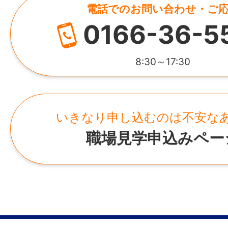
選考は「面接1回＋同日の筆記試験」のみで
電話でのお問い合わせ・ご
HP
性・一般知識・作文）は合否を決めるため
0166-36-5
https://www.nipponpapergroup.com/
く、入社後の教育・研修に活かすための指
す。「これから頑張りたい」という意欲を
所在地
8:30～17:30
採用を行っています。
北海道旭川市パルプ町505番地の1
いきなり申し込むのは不安な
【この仕事のやりがい】
職場見学申込みペー
自分が関わった紙製品は、カップラーメン
プの容器など、さまざまな食品パッケージ
われています。仕事中に完成品として目に
いですが、日常に欠かせない製品を支える