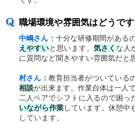
職場環境や雰囲気はどうです
中嶋さん：
十分な研修期間がある
えやすい
と思います。
気さく
な人
に質問など聞きやすい雰囲気だと
村さん：
教育担当者がついている
相談
が出来ます。作業自体は一人
二人ペアでシフトに入るので困っ
いながら作業
しています。休憩中
しています。