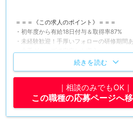
＝＝＝《この求人のポイント》＝＝＝
・初年度から有給18日付与＆取得率87%
・未経験歓迎！手厚いフォローの研修期間
・大手グループで安定した収入
・賞与でしっかり還元
続きを読む
・旭川勤務で転勤なし
・選考は「面接1回＋同日の筆記試験」のみ
相談のみでもOK
＝＝＝＝＝＝＝＝＝＝＝＝＝＝＝＝＝
この職種の応募ページへ
【会社について】
当社は東京本社の日本製紙グループの一員