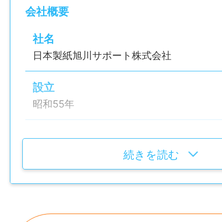
会社概要
包装した紙製品は、さまざまな食品パッケ
て使われています。
社名
日本製紙旭川サポート株式会社
【未経験でも安心の理由】
設立
・最長6ヶ月～1年の研修あり
昭和55年
・教育担当がつくマンツーマン指導
・作業マニュアル完備
代表者
・まずは安全ルールや工程から学習
山口専三
続きを読む
・ほとんどの社員が未経験からスタート
資本金
ちなみに当社は、実業、工業、志峯、龍谷
1,000万円
旭川市内の高校出身の先輩たちも多数活躍