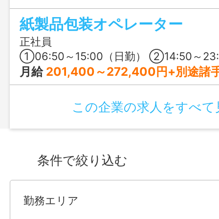
に使われており、日常に欠かせない製品
紙製品包装オペレーター
す。入社後は先輩が付いて丁寧に教えるた
活躍できる環境です。私たちと一緒に「
正社員
に挑戦してみませんか？
①06:50～15:00（日勤） ②14:50～23:00（夕勤） ③2
月給
201,400～272,400円+別途諸手当 〈年収モデル〉 30歳／世帯主・子ども一人 月給296,444円（各種手当含む）×12ヵ月+賞与660,000円+燃料手当1
この企業の求人をすべて
条件で絞り込む
勤務エリア