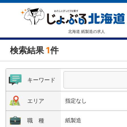
北海道 紙製造の求人
検索結果
1
件
キーワード
エリア
指定なし
職 種
紙製造