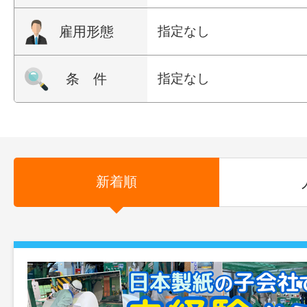
雇用形態
指定なし
条 件
指定なし
新着順