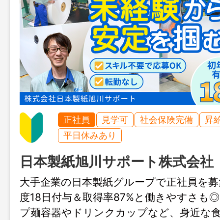
正社員
見学可
社会保険完備
昇
平日休みあり
日本製紙旭川サポート株式会社
大手企業の日本製紙グループで正社員を募
度18日付与＆取得率87%と働きやすさも◎
プ麺容器やドリンクカップなど、身近な