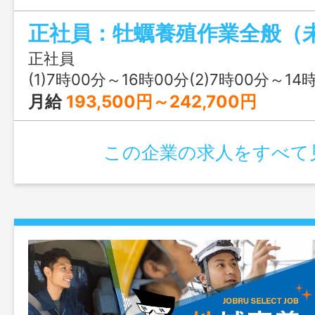
ます。 陸上では、選別、洗浄、加工、梱
業を担当し、全国 へ新鮮な牡蠣を届けま
者でも、チームでしっかりサポート 最
正社員
からスタートし、徐々にできることを増
(1)7時00分～16時00分(2)7時00分～14
ます。 ・生産加工 沖での作業（イカダ
月給
193,500円～242,700円
けなど） ・ムキ身加工、出荷、顧客対応
選別 【変更範囲：変更なし】
この企業の求人をすべて