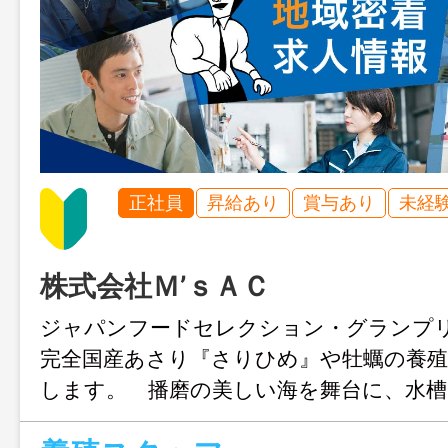
正社員
昇給あり
賞与あり
未経
株式会社Ｍ’ｓＡＣ
ジャパンフードセレクション・グランプ
完全国産あさり『さりひめ』や牡蠣の養
します。 播磨の美しい海を舞台に、水槽
上作業、出荷準備まで一貫して自社で行う