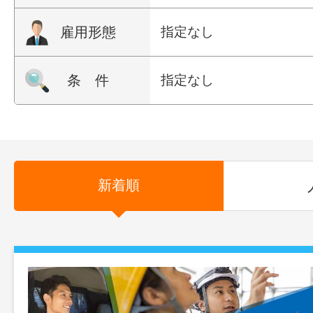
雇用形態
指定なし
条 件
指定なし
新着順