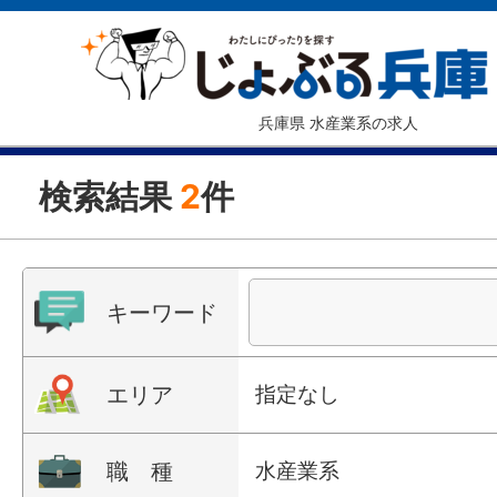
兵庫県 水産業系の求人
検索結果
2
件
キーワード
エリア
指定なし
職 種
水産業系