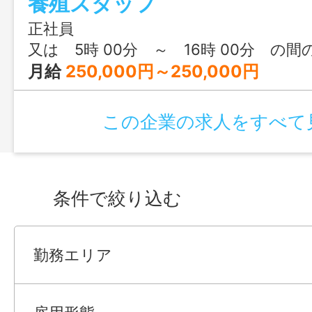
養殖スタッフ
らでもプロを目指せる環境です。海中に
で大切に育てたあさりは、天然ものの１
正社員
誇り、全国へ極上の食材として送り出す大
又は 5時 00分 ～ 16時 00分 の間
わえます。春～秋には潮干狩りの運営サ
月給
250,000円～250,000円
す。【変更範囲：変更なし】 遠方からで
完備しており、フォークリフトや二級船
この企業の求人をすべて
取得支援制度も充実しています。面接時の
ですので、少しでもご興味があればぜひ
い。 私たちと一緒に最高の貝を育てて
条件で絞り込む
勤務エリア