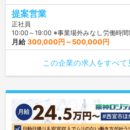
の東京本社への出社があります。年間休日1
提案営業
休みのため、プライベートとも両立しや
きます。全国2,000園以上で導入されて
正社員
を通じて、保育・教育現場の課題解決に貢
10:00～19:00 ※事業場外みなし労働時間制 ※1日
いのあるお仕事です。
月給
300,000円～500,000円
この企業の求人をすべて