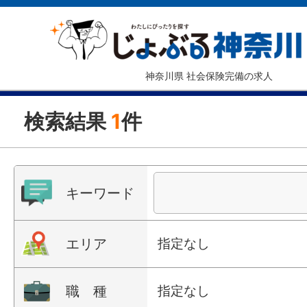
神奈川県 社会保険完備の求人
検索結果
1
件
キーワード
エリア
指定なし
職 種
指定なし