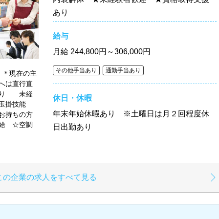
あり
給与
月給
244,800円～306,000円
その他手当あり
通勤手当あり
 ＊現在の主
へは直行直
あり 未経
休日・休暇
玉掛技能
年末年始休暇あり ※土曜日は月２回程度休
お持ちの方
給 ☆空調
日出勤あり
与
この企業の求人をすべて見る