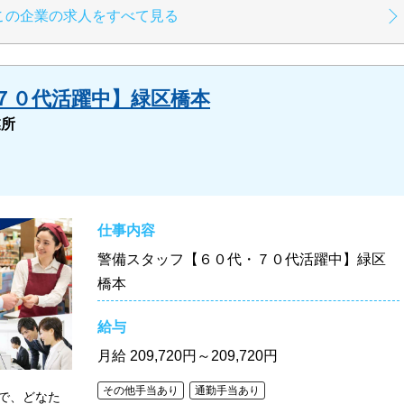
この企業の求人をすべて見る
７０代活躍中】緑区橋本
業所
仕事内容
警備スタッフ【６０代・７０代活躍中】緑区
橋本
給与
月給
209,720円～209,720円
その他手当あり
通勤手当あり
で、どなた