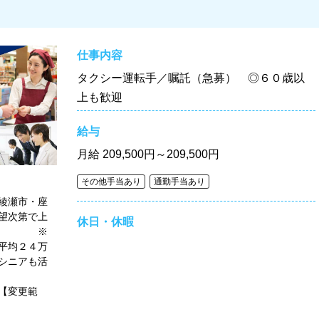
仕事内容
タクシー運転手／嘱託（急募） ◎６０歳以
上も歓迎
給与
月給
209,500円～209,500円
その他手当あり
通勤手当あり
運転
瀬市・座
望次第で上
休日・休暇
す。 ※
平均２４万
ニアも活
ください
範