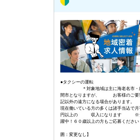
●タクシーの
＊対象地域は主に海老名市・綾
間市となりますが、 お客様のご要
記以外の遠方になる場合がありま
現在働いている方の多くは諸手当込で月
円以上の 収入になります ※シ
躍中！６０歳以上の方もご応募
【変更
囲：変更なし】