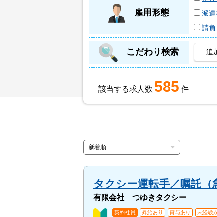
雇用形態
派遣
請負
こだわり検索
追
585
該当する求人数
件
タクシー運転手／嘱託（
有限会社 つゆきタクシー
契約社員
昇給あり
賞与あり
未経験か