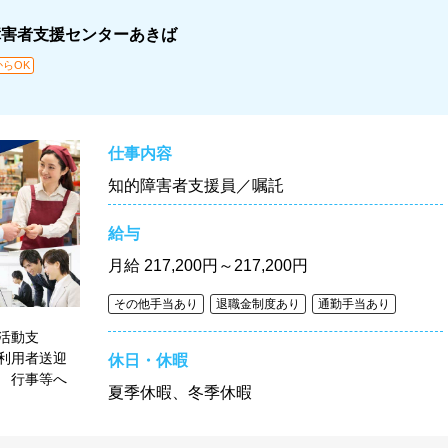
障害者支援センターあきば
らOK
仕事内容
知的障害者支援員／嘱託
給与
月給
217,200円～217,200円
その他手当あり
退職金制度あり
通勤手当あり
活動支
利用者送迎
休日・休暇
 行事等へ
夏季休暇、冬季休暇