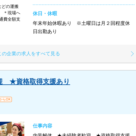
砂などの運搬
 ＊現場へ
休日・休暇
通費全額支
年末年始休暇あり ※土曜日は月２回程度休
給
日出勤あり
この企業の求人をすべて見る
迎 ★資格取得支援あり
からOK
仕事内容
内装解体 ★未経験者歓迎 ★資格取得支援