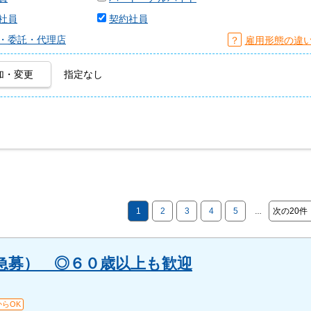
社員
契約社員
・委託・代理店
？
雇用形態の違
加・変更
指定なし
1
2
3
4
5
次の20件
…
急募） ◎６０歳以上も歓迎
らOK