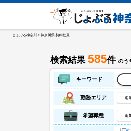
じょぶる神奈川
> 神奈川県 契約社員
585
検索結果
件
のうち
キーワード
勤務エリア
追
希望職種
追
正社