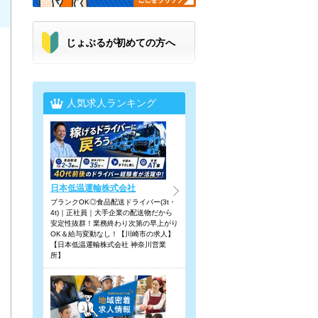
じょぶるが初めての方へ
人気求人ランキング
日本低温運輸株式会社
ブランクOK◎食品配送ドライバー(3t・
4t)｜正社員｜大手企業の配送物だから
安定性抜群！業務終わり次第の早上がり
OK＆給与変動なし！【川崎市の求人】
【日本低温運輸株式会社 神奈川営業
所】