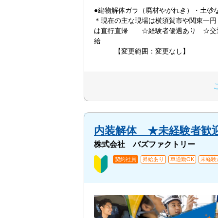
●建物解体ガラ（廃材やがれき）・土
＊現在の主な現場は横須賀市や関東一円
は直行直帰 ☆経験者優遇あり ☆交
【変更範囲：変更なし】
内装解体 ★未経験者歓
株式会社 バズファクトリー
契約社員
昇給あり
車通勤OK
未経験