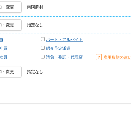
加・変更
南阿蘇村
加・変更
指定なし
員
パート・アルバイト
社員
紹介予定派遣
社員
請負・委託・代理店
？
雇用形態の違
加・変更
指定なし