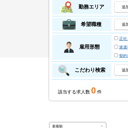
勤務エリア
追
希望職種
追
正社
雇用形態
派遣
契約
こだわり検索
追
0
該当する求人数
件