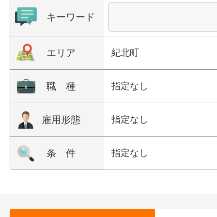
キーワード
エリア
紀北町
職 種
指定なし
雇用形態
指定なし
条 件
指定なし