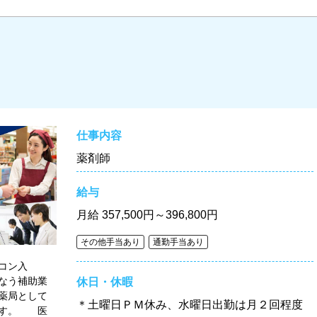
仕事内容
薬剤師
給与
月給
357,500円～396,800円
その他手当あり
通勤手当あり
コン入
なう補助業
休日・休暇
薬局として
＊土曜日ＰＭ休み、水曜日出勤は月２回程度
ます。 医