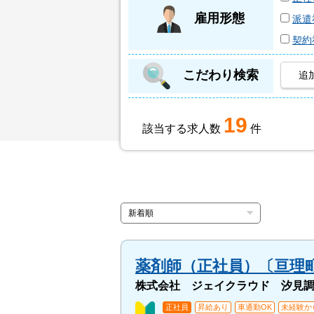
雇用形態
派遣
契約
こだわり検索
追
19
該当する求人数
件
薬剤師（正社員）〔亘理
株式会社 ジェイクラウド 汐見
正社員
昇給あり
車通勤OK
未経験か