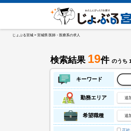
じょぶる宮城
> 宮城県 医師・医療系の求人
19
検索結果
件
のうち 
キーワード
勤務エリア
追
希望職種
追
正社