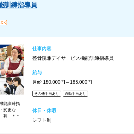
能訓練指導員
OK
仕事内容
整骨院兼デイサービス機能訓練指導員
給与
月給
180,000円～185,000円
その他手当あり
通勤手当あり
機能訓練指
：変更な
休日・休暇
募 ＊＊
シフト制