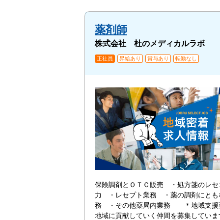
薬剤師
株式会社 杜のメディカルラボ
正社員
昇給あり
賞与あり
転勤なし
保険調剤とＯＴＣ販売 ・処方箋のレセ
力 ・レセプト業務 ・薬の調剤にとも
務 ・その他薬局内業務 ＊地域支援
地域に貢献していく仲間を募集してい