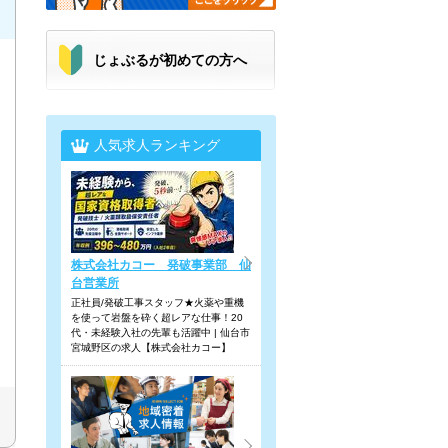
じょぶるが初めての方へ
人気求人ランキング
株式会社カコー 発破事業部 仙
台営業所
正社員/発破工事スタッフ★火薬や重機
を使って岩盤を砕く超レアな仕事！20
代・未経験入社の先輩も活躍中 | 仙台市
宮城野区の求人【株式会社カコー】