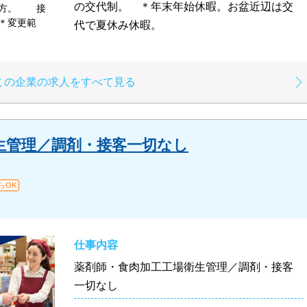
の交代制。 ＊年末年始休暇。お盆近辺は交
る方。 接
＊変更範
代で夏休み休暇。
この企業の求人をすべて見る
生管理／調剤・接客一切なし
らOK
仕事内容
薬剤師・食肉加工工場衛生管理／調剤・接客
一切なし