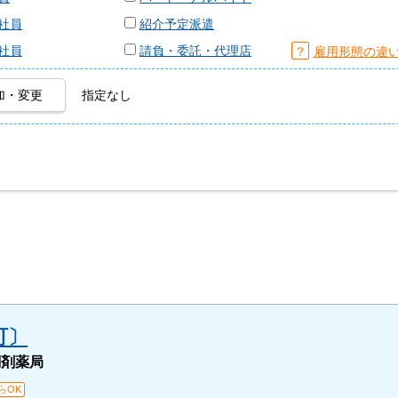
社員
紹介予定派遣
社員
請負・委託・代理店
？
雇用形態の違
加・変更
指定なし
町〕
調剤薬局
らOK