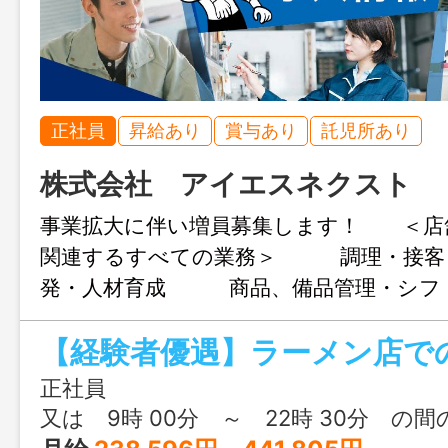
正社員
昇給あり
賞与あり
託児所あり
株式会社 アイエスネクスト
事業拡大に伴い増員募集します！ ＜店
関連するすべての業務＞ 調理・接客
発・人材育成 商品、備品管理・シフ
用期間中も給与の変動はありません。 
までしっかりサポートしますのでご安
『働き方改革関連認定企業』 変更範囲
正社員
又は 9時 00分 ～ 22時 30分 の