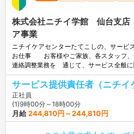
株式会社ニチイ学館 仙台支店
ア事業
ニチイケアセンターたてこしの、サービ
お仕事 お客様やご家族、各スタッフ、
連絡調整業務を 通じて、サービス全般に
ネートを行います。 《仕事例》 指定訪
し込みに関わる調整 訪問介護計画書の作
意、交付 スタッフの業績実施状況の把
正社員
等 お仕事の相談も伺っております 変更
(1)9時00分～18時00分
し
月給
244,810円～244,810円