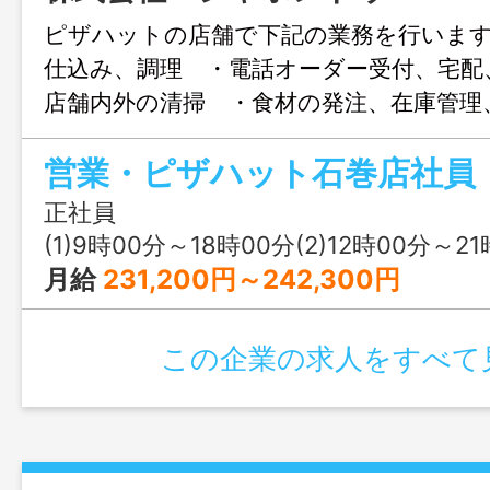
ピザハットの店舗で下記の業務を行いま
仕込み、調理 ・電話オーダー受付、宅配
店舗内外の清掃 ・食材の発注、在庫管理
店舗運営業務（パソコンを使用します）
営業・ピザハット石巻店社員
なる事を目標とする。 ＊業務の変更範
る業務
正社員
(1)9時00分～18時00分(2)12時00分～21時00分(3)14時00分～23時00分又は 9時 0
月給
231,200円～242,300円
この企業の求人をすべて