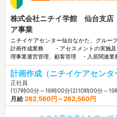
株式会社ニチイ学館 仙台支店
ア事業
ニチイケアセンター仙台なかた、グルー
計画作成業務 ・アセスメントの実施及
理事業運営管理、顧客管理 ・入居関連業
務 ※随時お仕事の相談も受付してお
ずは現場を見てみたい！」などご相談が
軽にお 問合せください。 ※完全予約
正社員
変更なし
(1)7時00分～16時00分(2)10時00分～19時30分(3
月給
262,560円～262,560円