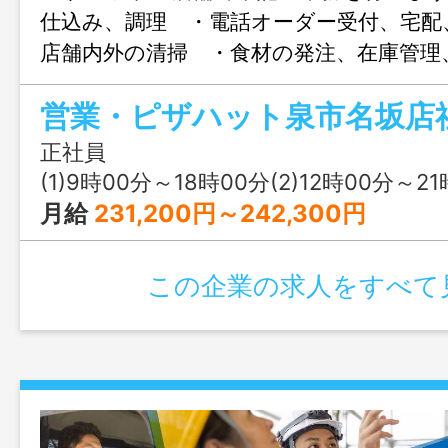
仕込み、調理 ・電話オーダー受付、宅配
店舗内外の清掃 ・食材の発注、在庫管理
店舗運営業務（パソコンを使用します）
営業・ピザハット泉市名坂店
なる事を目標とする。 ＊業務の変更範
る業務
正社員
(1)9時00分～18時00分(2)12時00分～21時00分(3)15時00分～0時00分又は 9時 0
月給
231,200円～242,300円
この企業の求人をすべて