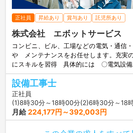
正社員
昇給あり
賞与あり
託児所あり
株式会社 エボットサービス
コンビニ、ビル、工場などの電気・通信・
や メンテナンスをお任せします。充実
にスキルを習得 具体的には 〇電気設備
電システムの設置やＬＥＤへの交換など
設備工事士
ほか、高圧受電設備設置を行います。 〇
Ｎ設備や携帯基地局、光ケーブルなど、快
正社員
を 整える工事を行います。 〇空調工事
(1)8時30分～18時00分(2)6時30分～18時00分(3
気の設置・メンテナンスなどを行い、過
月給
224,177円～392,003円
境づくりに貢献します。 変更の範囲：会