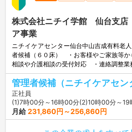
株式会社ニチイ学館 仙台支店
ア事業
ニチイケアセンター仙台中山吉成有料老人
者候補（６０床） ・お客様やご家族等か
相談や介護相談の受付対応 ・連絡調整業
時の事前面接や事前訪問 ・介護計画書等
同意、交付 ・介護業務 ※お仕事につい
気軽にお問い合わせください 「まずは
正社員
い」などご相談がある方は、お気軽にお
(1)7時00分～16時00分(2)10時00分～19時00分(3
さい 変更範囲：変更なし
月給
231,860円～256,860円