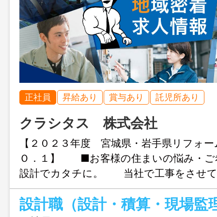
正社員
昇給あり
賞与あり
託児所あり
クラシタス 株式会社
【２０２３年度 宮城県・岩手県リフォー
Ｏ．１】 ■お客様の住まいの悩み・ご
設計でカタチに。 当社で工事をさせて
らのリピート工事率７割。 ■塗装、水廻
ら大規模改修工事、 古民家改修工事や