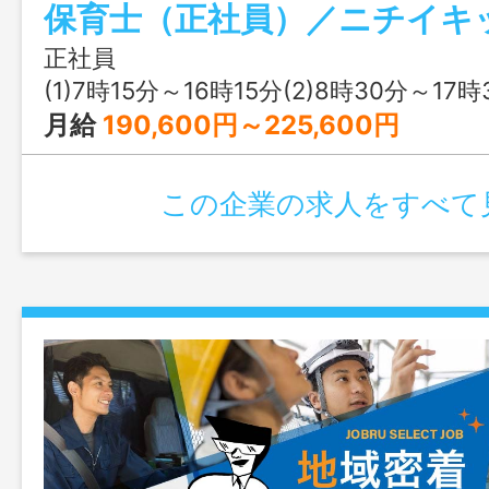
ど） ・帳票作成（日誌、行事計画など）
どはＩＣＴシステム（コドモン）を導入
正社員
す。 ＊変更範囲：変更なし
(1)7時15分～16時15分(2)8時30分～17時30分(3)9時30分～18時30分又は 7時 15
月給
190,600円～225,600円
この企業の求人をすべて