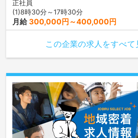
い施工案件を担当。 ■社内でのデスクワ
正社員
く、 お客様ヘ自らの設計を直接提案で
(1)8時30分～17時30分
す。 ■資格取得支援制度あり。 ※変
月給
300,000円～400,000円
定める業務
この企業の求人をすべて