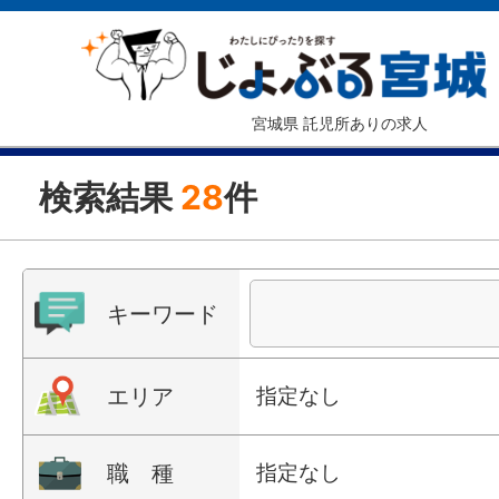
宮城県 託児所ありの求人
検索結果
28
件
キーワード
エリア
指定なし
職 種
指定なし