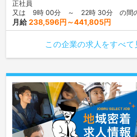
『働き方改革関連認定企業』 変更範囲
正社員
又は 9時 00分 ～ 22時 30分 の
月給
238,596円～441,805円
この企業の求人をすべて