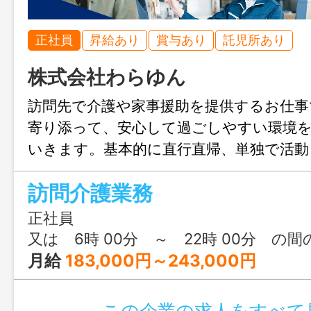
正社員
昇給あり
賞与あり
託児所あり
株式会社わらゆん
訪問先で介護や家事援助を提供するお仕事
寄り添って、安心して過ごしやすい環境
いきます。基本的に直行直帰、単独で活動
るまでは先輩と同行しますのでご安心下
訪問介護業務
後でこれから実務を積みたい方の応募
変更範囲：育児ヘルパー
正社員
又は 6時 00分 ～ 22時 00分 の
月給
183,000円～243,000円
この企業の求人をすべて