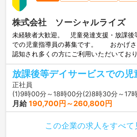
株式会社 ソーシャルライズ
未経験者大歓迎。 児童発達支援・放課後
での児童指導員の募集です。 おかげさ
認知され多くの方にご利用いただいてお
の特性に合わせた個別療育を基本とし一
放課後等デイサービスでの児
しさを大切に対応しております。 業
音楽、外出、創作活動の提供、活動中
正社員
日報作成、行事の企画と開催 等 変更
(1)9時00分～18時00分(2)8時30分～17時30分(3)
月給
190,700円～260,800円
この企業の求人をすべて