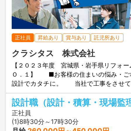
正社員
昇給あり
賞与あり
託児所あり
クラシタス 株式会社
【２０２３年度 宮城県・岩手県リフォー
Ｏ．１】 ■お客様の住まいの悩み・ご
設計でカタチに。 当社で工事をさせて
らのリピート工事率７割。 ■塗装、水廻
ら大規模改修工事、 古民家改修工事や
い施工案件を担当。 ■社内でのデスクワ
正社員
く、 お客様ヘ自らの設計を直接提案で
(1)8時30分～17時30分
す。 ■資格取得支援制度あり。 ※変
月給
260,000円～450,000円