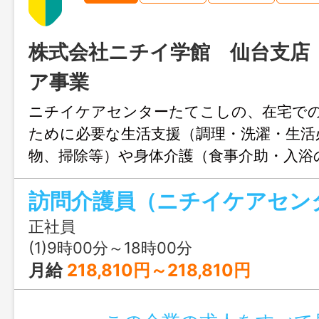
株式会社ニチイ学館 仙台支店
ア事業
ニチイケアセンターたてこしの、在宅で
ために必要な生活支援（調理・洗濯・生活
物、掃除等）や身体介護（食事介助・入浴
助等）になります。 ＊自宅からの直行
車使用となります。 ＊介護が全くの未経
ランクがある方も大歓迎です。 お仕事
正社員
おります 変更範囲：変更なし
(1)9時00分～18時00分
月給
218,810円～218,810円