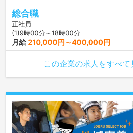
サポートするお仕事・スタッフのフォロ
総合職
理・入社手続きサポートなど） 取引先の
への定期訪問・新規企業の開拓など） ※
正社員
研修あり 変更範囲：会社の定める業務
(1)9時00分～18時00分
月給
210,000円～400,000円
この企業の求人をすべて