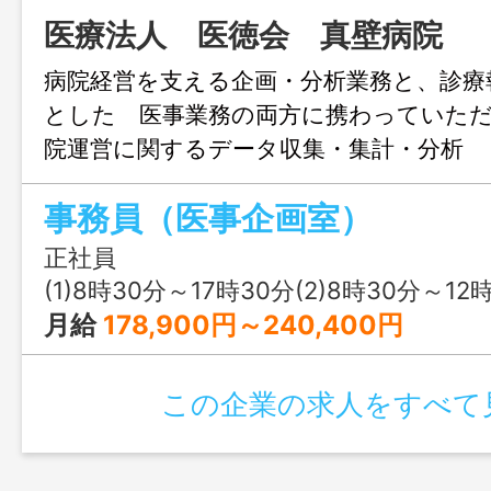
医療法人 医徳会 真壁病院
病院経営を支える企画・分析業務と、診療
とした 医事業務の両方に携わっていた
院運営に関するデータ収集・集計・分析 
成、行政対応 ・施設基準管理および診療
事務員（医事企画室）
務 ・レセプト点検・請求業務 ・その他
付随する事務業務 ◇各種スキルアップ
正社員
能 ◇ワークライフバランスの充実化 ◇
(1)8時30分～17時30分(2)8時30分～12
対応の２４時間保育施設あり 変更範囲：
月給
178,900円～240,400円
この企業の求人をすべて