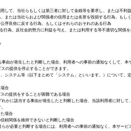
利用して、当社らもしくは第三者に対して金銭等を要求し、または不利
為、または当社らおよび関係者の信用または名誉を毀損する行為、もし
等公序良俗に反する行為、もしくはそれらのおそれのある行為
する行為、反社会的勢力に利益を与え、または利用する等不適切な関係を
為
する事由が発生したと判断した場合、利用者への事前の通知なくして、本
ビスの提供を停止することができます。
ラ、システム等（以下まとめて「システム」といいます。）について、
た場合
ビスの提供をすることが困難である場合
いずれかに該当する事由が発生したと判断した場合、当該利用者に対して
す。
した場合
の信頼関係を維持できないと判断した場合
当社らが必要と判断する場合には、利用者への事前の通知なく、本サービ