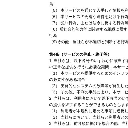
為
（5） 本サービスを通じて入手した情報を
（6） 本サービスの円滑な運営を妨げる行
（7） 犯罪行為、または法令に反する行為
（8）反社会的勢力等に関連する組織に属
行為
（9)その他、当社らが不適切と判断する行
第4条（サービスの停止・終了等）
1. 当社らは、以下各号のいずれかに該当
の正常な提供を行うに必要な期間、本サー
（1） 本サービスを提供するためのインフ
の必要性がある場合
（2） 突発的なシステムの故障等が発生し
（3） その他、不測の事態により、本サー
2. 当社らは、利用者において以下各号の
の提供を終了することができるものとしま
（1） 利用者が本規約に定める事項に違反
（2） 当社らにおいて、当社らと利用者と
3. 当社らは、前各項に掲げる場合の他、