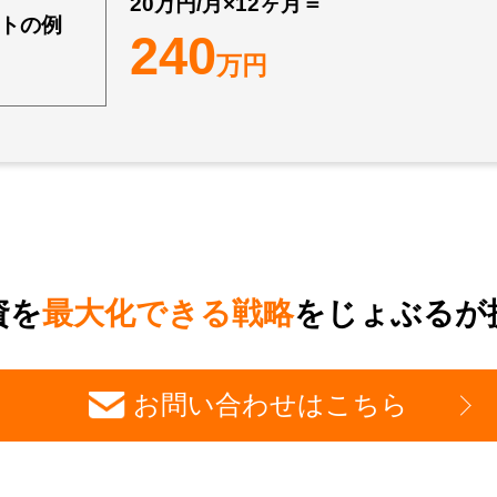
20万円/月×12ヶ月＝
トの例
240
万円
資を
最大化できる戦略
をじょぶるが
お問い合わせはこちら