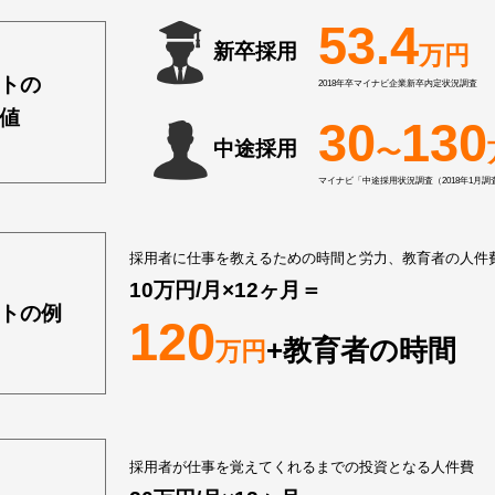
53.4
新卒採用
万円
トの
2018年卒マイナビ企業新卒内定状況調査
値
30
130
中途採用
〜
マイナビ「中途採用状況調査（2018年1月調
採用者に仕事を教えるための時間と労力、教育者の人件
10万円/月×12ヶ月＝
トの例
120
+教育者の時間
万円
採用者が仕事を覚えてくれるまでの投資となる人件費