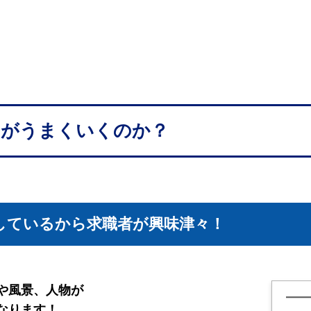
用がうまくいくのか？
しているから求職者が興味津々！
や風景、人物が
なります！