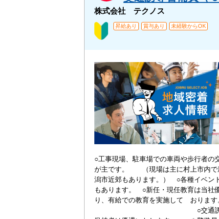
株式会社 テクノス
昇給あり
賞与あり
未経験からOK
○工事現場、駐車場での車両や歩行者の
が主です。 （現場は主に村上市内で
潟市近郊もあります。） ○各種イベン
もあります。 ○新任・現任教育は当社
り、有給での教育を実施して お
○交通誘導検