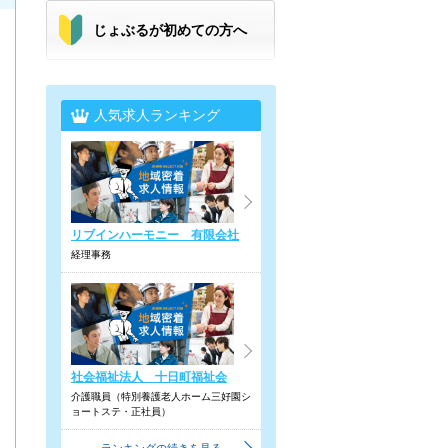
じょぶるが初めての方へ
人気求人ランキング
リブインハーモニー 有限会社
経理事務
社会福祉法人 十日町福祉会
介護職員（特別養護老人ホーム三好園シ
ョートステ・正社員）