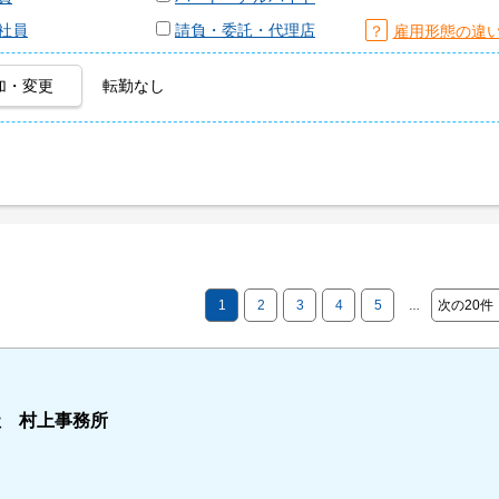
社員
請負・委託・代理店
？
雇用形態の違
加・変更
転勤なし
1
2
3
4
5
次の20件
…
社 村上事務所