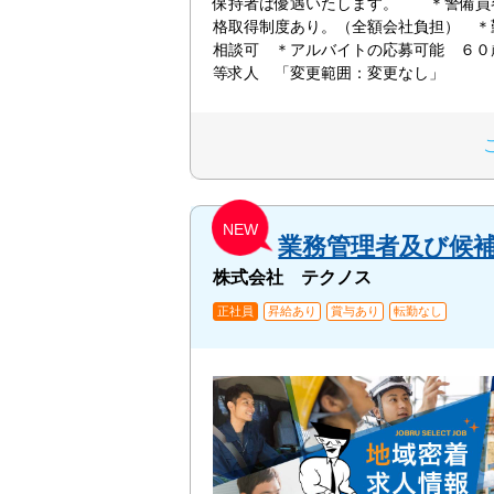
保持者は優遇いたします。 ＊警備員
格取得制度あり。（全額会社負担） ＊
相談可 ＊アルバイトの応募可能 ６０
等求人 「変更範囲：変更なし」
NEW
業務管理者及び候
株式会社 テクノス
正社員
昇給あり
賞与あり
転勤なし