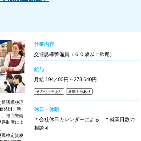
仕事内容
交通誘導警備員（６０歳以上歓迎）
給与
月給
194,400円～278,640円
その他手当あり
通勤手当あり
交通誘導整理
新発田、新
休日・休暇
ト、巡回警備
＊会社休日カレンダーによる ＊就業日数の
優遇制度によ
相談可
ります。
定資格