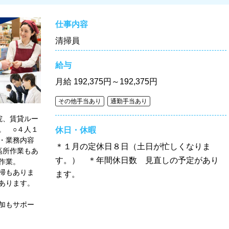
仕事内容
清掃員
給与
月給
192,375円～192,375円
その他手当あり
通勤手当あり
院、賃貸ルー
。 ○４人１
休日・休暇
・業務内容
＊１月の定休日８日（土日が忙しくなりま
高所作業もあ
す。） ＊年間休日数 見直しの予定があり
掃作業。
掃もありま
ます。
あります。
アル車）
加もサポー