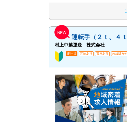
NEW
運転手（２ｔ、４
村上中越運送 株式会社
正社員
昇給あり
賞与あり
未経験から