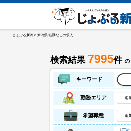
じょぶる新潟
> 新潟県 転勤なしの求人
7995
検索結果
件
の
キーワード
勤務エリア
追
希望職種
追
正社