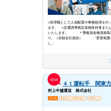
○管理職として人員配置や事務処理を行
ます。 ○交通誘導検定資格保持者また
いたします。 ＊警備員各種資格取
り。（全額会社負担） 「変更範囲
し」
NEW
４ｔ運転手 関東
村上中越運送 株式会社
正社員
昇給あり
賞与あり
転勤なし