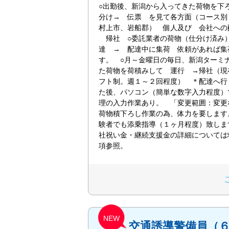
○出勤後、新潟から入ってきた荷物を下
分け→ 伝票 を見て各方面（コース別
村上市、岩船郡） 個人及び 会社への
帰社 ○委託業者の荷物（仕分け済み
達 → 配達中に集荷 依頼があれば集
す。 ○月～金曜日の毎日、新潟ターミ
た荷物を荷積みして 運行 →帰社（現
フト制。週１～２回程度） ＊配達へ行
た後、パソコン（簡単な数字入力程度）
理の入力作業あり。 「変更範囲：変更
荷物積下ろし作業の為、体力を要します
験者でも添乗指導（１ヶ月程度）致しま
社祝い金・継続支援金の詳細については
項参照。
NEW
交通誘導警備員（