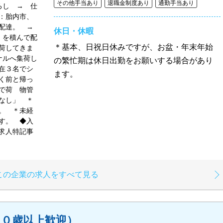
その他手当あり
退職金制度あり
通勤手当あり
ろし → 仕
：胎内市、
配達。 →
休日・休暇
）を積んで配
＊基本、日祝日休みですが、お盆・年末年始
荷してきま
ナルへ集荷し
の繁忙期は休日出勤をお願いする場合があり
在３名でシ
ます。
く前と帰っ
で荷 物管
なし」 ＊
。 ＊未経
す。 ◆入
求人特記事
この企業の求人をすべて見る
６０歳以上歓迎）