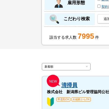
雇用形態
契約
こだわり検索
追
7995
該当する求人数
件
NEW
清掃員
株式会社 新潟県ビル管理協同公
車通勤OK
未経験からOK