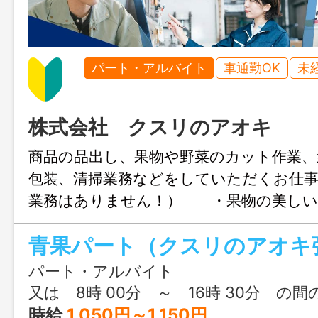
パート・アルバイト
車通勤OK
未
株式会社 クスリのアオキ
商品の品出し、果物や野菜のカット作業、
包装、清掃業務などをしていただくお仕
業務はありません！） ・果物の美しい
どを覚えると、プライベートでも活かせ
青果パート（クスリのアオキ
スタッフが優しく教えてくれます！未経
範囲：変更あり（社内規定により、勤務場
パート・アルバイト
内容の変更の可能性がある。勤務地の変更
又は 8時 00分 ～ 16時 30分 の間
人の事情を考慮する。）
時給
1,050円～1,150円