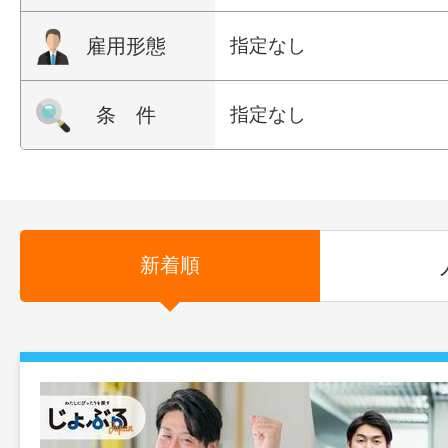
雇用形態
指定なし
条 件
指定なし
新着順