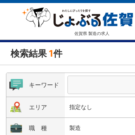
佐賀県 製造の求人
検索結果
1
件
キーワード
エリア
指定なし
職 種
製造