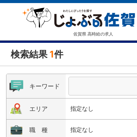
佐賀県 高時給の求人
検索結果
1
件
キーワード
エリア
指定なし
職 種
指定なし