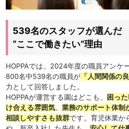
539名のスタッフが選んだ
“ここで働きたい”理由
HOPPAでは、2024年度の職員アン
800名中539名の職員が
「人間関係の
力として回答しました。
HOPPAが運営する園はどこも、
困った
け合える雰囲気
。
業務のサポート体制
相談しやすさも抜群
です。育児休業か
や、新卒入社した先生も、
安心して仕