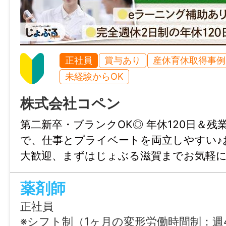
就業時間
各園の開園～閉園時間によるシフト制（実働
正社員
賞与あり
産休育休取得事例
休憩時間
未経験からOK
60分
株式会社コペン
就業日
第二新卒・ブランクOK◎ 年休120日＆残
月～土（シフト制）※土曜保育担当時（月1
で、仕事とプライベートを両立しやすい♪
平日にて振り替え休日を取得
大歓迎、まずはじょぶる滋賀までお気軽
い。
薬剤師
休日・休暇
日祝（年間勤務カレンダーによる） ※年2
正社員
日あり（社員研修）、6ヶ月経過後の年次有
※シフト制（1ヶ月の変形労働時間制：週40時間） ①09:00～20:00 ②10:00～