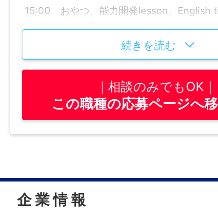
15:00 おやつ、能力開発lesson、English
18:00 延長保育
——————
続きを読む
≪2024年｜職員満足度ランキング≫
HOPPAの正社員約800名を対象にアンケー
相談のみでもOK
働いている職員が選んだHOPPAの魅力を紹
この職種の応募ページへ
1位：人間関係(チームワークの良さ) 539
2位：ワークライフバランス(持ち帰り業務
取得実績あり) 345名
3位：グループ園の多さ(働く仲間の多さ、
さ) 298名
企 業 情 報
3年連続で「人間関係の良さ」が1位！