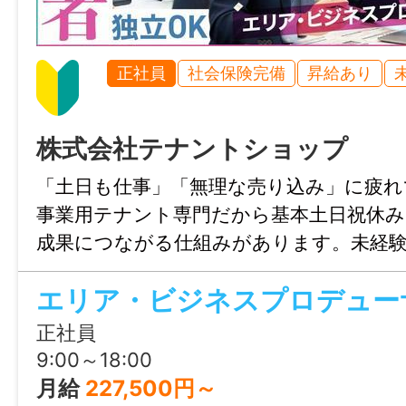
社会保険完備（雇用・健康・労災・厚生）
正社員
社会保険完備
昇給あり
マイカー通勤
可
株式会社テナントショップ
時間外
「土日も仕事」「無理な売り込み」に疲れ
月平均5時間
事業用テナント専門だから基本土日祝休み
成果につながる仕組みがあります。未経
特記事項
る環境で、あなたらしい不動産キャリア
・受動喫煙防止対策：敷地内禁煙
う。
・試用期間：6ヶ月
正社員
・試用期間中の労働条件：同条件
9:00～18:00
・雇用期間の定め：なし
月給
227,500円～
・定年制：あり（68歳）