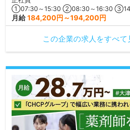
正社員
雇用形態
①07:30～15:30 ②08:30～16:30 ③14:30～22
正社員
月給
184,200円～194,200円
経験
この企業の求人をすべて
不問
年齢制限
〜67歳(定年制度を上限とするため)
学歴
専門学校及び短大卒以上
免許・資格
【必須】保育士 【あれば尚可】幼稚園教諭