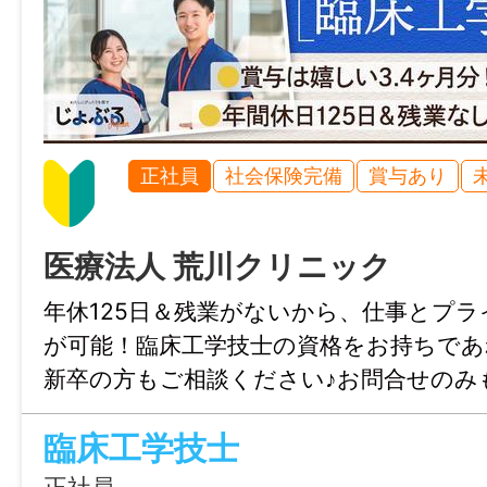
入社10年目 509万円～
※想定年収は1年間在籍した際に支給される
す。
賞与の支給額や勤務時間などにより前後す
正社員
社会保険完備
賞与あり
ます。
医療法人 荒川クリニック
賞与
年休125日＆残業がないから、仕事とプ
年2回（6月・12月）※業績により変動あり
が可能！臨床工学技士の資格をお持ちであ
新卒の方もご相談ください♪お問合せのみ
年間休日
はじょぶる滋賀までお気軽にご連絡くだ
120日以上
臨床工学技士