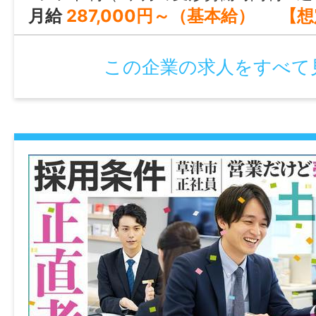
日、バースデー休暇（特別休暇）、育児休
月給
287,000円～（基本給） 【想定年収】 405万円～650万円程度 ※経験、年齢、能力を考
業、介護休暇、短時間勤務制度（※勤務年数
学校6年生まで）、結婚休暇7日間（有給）
この企業の求人をすべて
休暇（有給）、忌引休暇（有給）
諸手当
昇給あり( 年1回：4月 ※社内賃金規定による
通勤手当あり(上限38,000円／月)
退職金制度あり(勤務3年以上)
資格取得補助あり
住宅手当あり(家賃補助 ※社内規定あり)
その他手当あり(時間外手当)
加入保険等