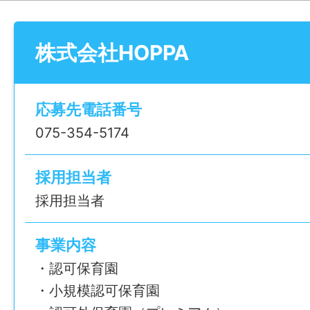
職場の雰囲気の良さは、長く働くための重
す。
株式会社HOPPA
チームワークの良さに自信を持っているHOP
そ、安心して働くことができますよ◎
——————
応募先電話番号
【この求人のポイント】
075-354-5174
●年間休日120日以上＆特別休暇も充実！
●社員539名が「人間関係の良さ」を実感
採用担当者
●グループ園多数！引越しても続けやすい
採用担当者
●保育士資格があれば、ブランク・新卒ど
●食事補助でランチ代もお得に
事業内容
——————
・認可保育園
【園の詳細】
・小規模認可保育園