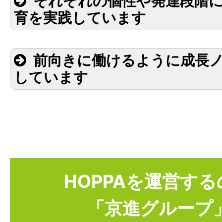
それぞれの個性や発達段階
最大2時間まで時短にできます。
育を実践しています
会社補助で昼食を用意してもらえ
前向きに働けるように成長
しています
好みのものを
のも人それぞれ
HOPPAを運営する
「京進グループ
それぞれの個性や発達段階を