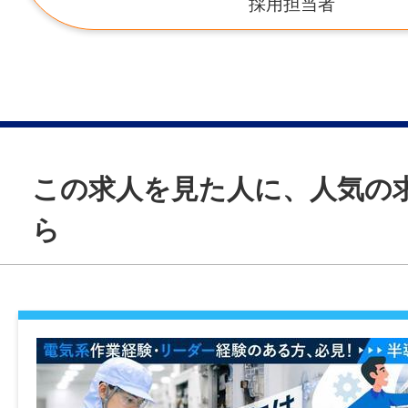
代表取締役 青松武志
採用担当者
パデシオン南草津駅前1階
HOPPA草津若竹園 525-0031 滋賀県草津市
資本金
6,000万円
＜栗東市＞
HOPPA栗東下鈎 520-3026 滋賀県栗東市下
HP
HOPPA栗東駅前園 520-3031 滋賀県栗東市
https://keceg.jp/
この求人を見た人に、人気の
ら
＜湖南市＞
所在地
HOPPA甲西駅園 520-3234 滋賀県湖南市中
京都府京都市下京区烏丸通五条下ル大坂町
西中央ビル202号室
ビル2階
HOPPA湖南水戸 520-3214 滋賀県湖南市梅
HOPPA湖南岩根園 520-3252 滋賀県湖南市
HOPPA石部 520-3102 滋賀県湖南市宮の森1-
HOPPA菩提寺西 520-3248 滋賀県湖南市