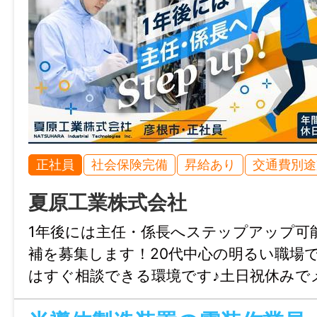
36
＜近江八幡市＞
HOPPA近江八幡 523-0082 滋賀県近江八
——————
仕事内容変更の可能性：なし
正社員
社会保険完備
昇給あり
交通費別途
就業場所
滋賀県大津市、草津市、栗東市、湖南市、近
夏原工業株式会社
の詳細は仕事内容欄に記載
1年後には主任・係長へステップアップ可
勤務地変更の可能性：あり
補を募集します！20代中心の明るい職場
勤務地の変更先：ご自宅から通勤圏内
はすぐ相談できる環境です♪土日祝休みで
た働き方が可能。野球やサッカーなどサ
給与