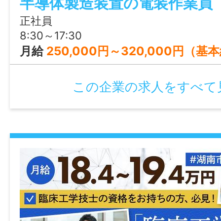
で、仲間と楽しく働けます！
月給 229,010円～290,020円
正社員
※上記は、資格手当/地域手当/処遇改善Ⅱ手当
8:30～17:30
当/処遇改善Ⅳ手当込み。
月給
250,000円～320,000円（基本給・主任） ＋各種手当＋賞与年2回
※処遇改善手当は行政による補助金のため変
り。
この企業の求人をすべて
※短・専卒で保育士正社員経歴が2年以上あ
等になる。
給与モデル
《想定年収・東京都4大卒の一例です》
入社01年目 370万円～
入社03年目 420万円～
入社05年目 489万円～