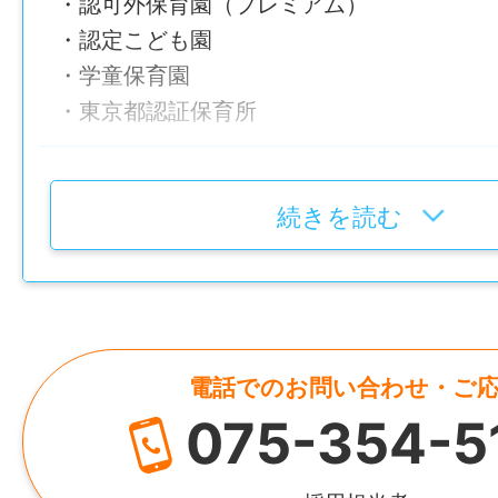
・認可外保育園（プレミアム）
＜大津市＞
・認定こども園
HOPPA瀬田駅園 520-2153 滋賀県大津市
・学童保育園
HOPPA大将軍 520-2145 滋賀県大津市大将軍
・東京都認証保育所
HOPPA大将軍なごみ 520-2145 滋賀県大津
HOPPA石山駅 520-0831 滋賀県大津市松原
会社概要
HOPPA唐崎駅 520-0106 滋賀県大津市唐崎1
続きを読む
HOPPA衣川湖岸緑地 520-0244 滋賀県大
社名
39-4
株式会社HOPPA
＜草津市＞
設立
HOPPA草津野村園 525-0027 滋賀県草津市
電話でのお問い合わせ・ご
2011年9月
フォーレT3 1階
075-354-5
HOPPA草津大路園 525-0032 滋賀県草津市
代表者
HOPPA南草津駅前園 525-0050 滋賀県草津