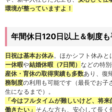
環境が整っていますよ！
年間休日120日以上＆制度
日祝は基本お休み
。ほかシフト休みと
ー休暇
や
結婚休暇（7日間）
などの特別
産休・育休の取得実績も多数
あり、復
務制度
の利用も可能です（最長でお子
生になるまで）。
「今はフルタイムが難しいけど、将来
働きたい」
そんな方も、安心して長く