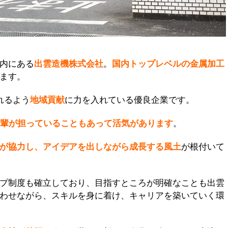
内にある
出雲造機株式会社
。
国内トップレベルの金
属加工
ます。
れるよう
地域貢献
に力を入れている優良企業です。
先輩が担っていることもあって活気があります
。
が協力し、アイデアを出しながら成長する風土
が根付いて
プ制度も確立しており、目指すところが明確なことも出雲
わせながら、スキルを身に着け、キャリアを築いていく環