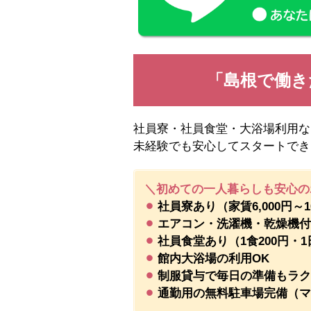
「島根で働き
社員寮・社員食堂・大浴場利用な
未経験でも安心してスタートでき
＼初めての一人暮らしも安心の
⚫︎
社員寮あり（家賃6,000円～10
⚫︎
エアコン・洗濯機・乾燥機
⚫︎
社員食堂あり（1食200円・1
⚫︎
館内大浴場の利用OK
⚫︎
制服貸与で毎日の準備もラク
⚫︎
通勤用の無料駐車場完備（マ