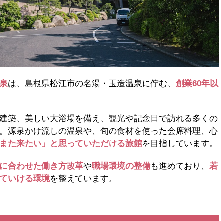
泉
は、島根県松江市の名湯・玉造温泉に佇む、
創業60年以
建築、美しい大浴場を備え、観光や記念日で訪れる多くの
。源泉かけ流しの温泉や、旬の食材を使った会席料理、心
また来たい」と思っていただける旅館
を目指しています。
に合わせた働き方改革
や
職場環境の整備
も進めており、
若
ていける環境
を整えています。