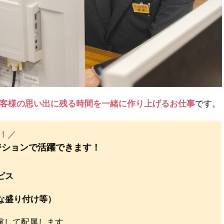
客様の思い出に残る時間を一緒に作り上げるお仕事
です。
！／
ジションで活躍できます！
ビス
な盛り付け等）
慮して配属します。