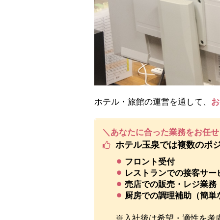
ホテル・旅館の運営を通して、
お
＼あなたに合った業務をお任せ
ホテル玉泉では複数のポ
⚫︎
フロント受付
⚫︎
レストランでの接客サー
⚫︎
売店での販売・レジ業務
⚫︎
厨房での調理補助（簡単
※入社後は希望・適性を考