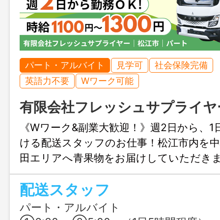
パート・アルバイト
見学可
社会保険完備
英語力不要
Wワーク可能
有限会社フレッシュサプライヤ
《Wワーク&副業大歓迎！》週2日から、1
ける配送スタッフのお仕事！松江市内を中
田エリアへ青果物をお届けしていただき
祝休み、早朝から働いて午後の時間は自由
配送スタッフ
が魅力♪
パート・アルバイト