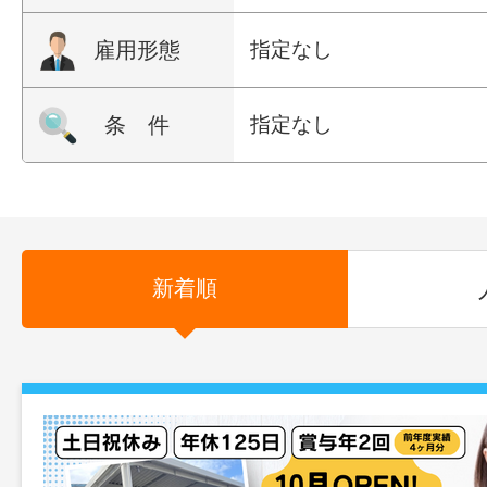
雇用形態
指定なし
条 件
指定なし
新着順