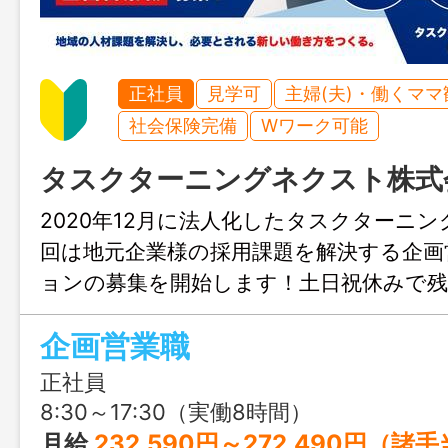
正社員
見学可
主婦(夫)・働くママ
社会保険完備
Wワーク可能
タスクターニングネクスト株式
2020年12月に法人化したタスクターニ
回は地元企業様の採用課題を解決する企画
ョンの募集を開始します！土日祝休みで
ありません！プライベート重視の方や家
企画営業職
方も歓迎中です！
正社員
8:30～17:30（実働8時間）
月給
232,590円～272,490円（諸