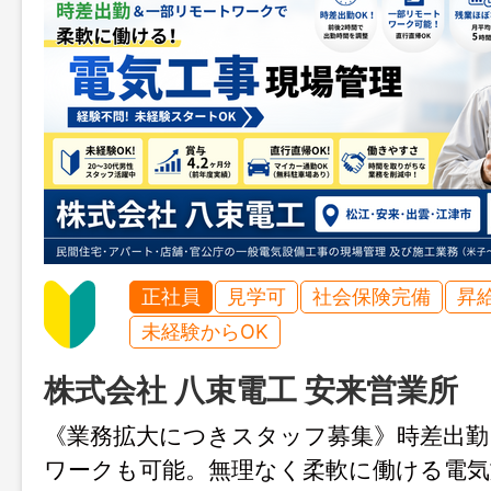
正社員
見学可
社会保険完備
昇
未経験からOK
株式会社 八束電工 安来営業所
《業務拡大につきスタッフ募集》時差出勤
ワークも可能。無理なく柔軟に働ける電気