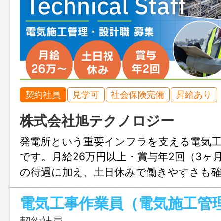
契約社員
見学可
社会保険完備
昇給あり
株式会社旭テクノロジー
発電所という重要インフラを支える電気工
です。月給26万円以上・賞与年2回（3ヶ
の待遇に加え、土日休みで働きやすさも確
の経験を活かしながら、安定した環境で
電気工事作業員（電気施工管
方におすすめの求人です。