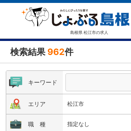
島根県 松江市の求人
検索結果
962
件
キーワード
エリア
松江市
職 種
指定なし