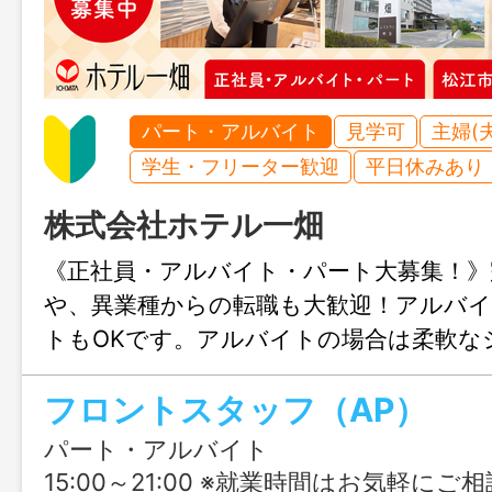
パート・アルバイト
見学可
主婦(
学生・フリーター歓迎
平日休みあり
株式会社ホテル一畑
《正社員・アルバイト・パート大募集！》
や、異業種からの転職も大歓迎！アルバ
トもOKです。アルバイトの場合は柔軟な
望の勤務時間や曜日に合わせて働けます
フロントスタッフ（AP）
ご相談ください！
パート・アルバイト
15:00～21:00 ※就業時間はお気軽に