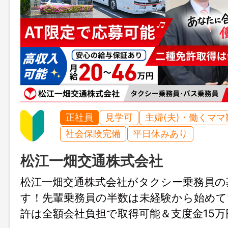
正社員
見学可
主婦(夫)・働くママ
社会保険完備
平日休みあり
松江一畑交通株式会社
松江一畑交通株式会社がタクシー乗務員の
す！先輩乗務員の半数は未経験から始めて
許は全額会社負担で取得可能＆支度金15