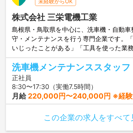
未経験からOK
株式会社 三栄電機工業
島根県・鳥取県を中心に、洗車機・自動車
守・メンテナンスを行う専門企業です。「
いじったことがある」「工具を使った業
といった、あなたのスキルを求めていま
洗車機メンテナンススタッフ
隔週土曜出勤、景気に左右されない安定環
の経験を活かして長く腰を据えて働きま
正社員
8:30〜17:30（実働7.5時間）
月給
220,000円〜240,000円 ※経験
この企業の求人をすべて