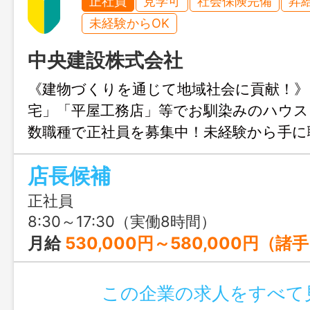
正社員
見学可
社会保険完備
昇
未経験からOK
中央建設株式会社
《建物づくりを通じて地域社会に貢献！》
宅」「平屋工務店」等でお馴染みのハウス
数職種で正社員を募集中！未経験から手に
も、これまでの経験を活かしてキャリア
店長候補
たい方も歓迎。ワークライフバランスを
もおすすめの職場です。
正社員
8:30～17:30（実働8時間）
月給
530,000円～580,000円（諸手当込み） ※入社か
この企業の求人をすべて