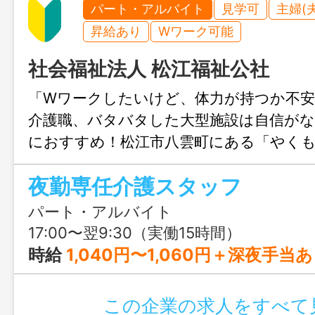
パート・アルバイト
見学可
主婦(
昇給あり
Wワーク可能
社会福祉法人 松江福祉公社
「Wワークしたいけど、体力が持つか不
介護職、バタバタした大型施設は自信がな
におすすめ！松江市八雲町にある「やく
夜勤専任の介護スタッフ募集！勤務は【週
夜勤専任介護スタッフ
お元気な利用者様が中心＆定員25名の小
夜勤デビューやブランクのある方も安心
パート・アルバイト
きます。
17:00〜翌9:30（実働15時間）
時給
1,040円〜1,060円＋深夜手当あり ※介護福祉士の資格をお持ち
この企業の求人をすべて