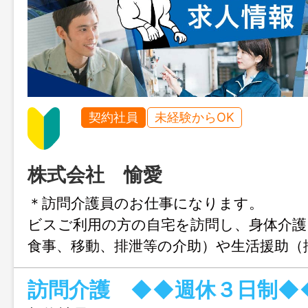
契約社員
未経験からOK
株式会社 愉愛
＊訪問介護員のお仕事になります。 
ビスご利用の方の自宅を訪問し、身体
食事、移動、排泄等の介助）や生活援
濯、食事、買い物）などを行うお仕事
訪問介護 ◆◆週休３日制◆
先は、矢板市・さくら市・塩谷町・大田原