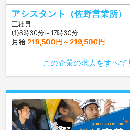
育させて頂きます。 ○相手と会話するの
アシスタント（佐野営業所）
祉関係の仕事に興味のある方、歓迎しま
の取扱いがあります。 ※応募前に見学可
正社員
事業所までご連絡ください。 ※業務変
(1)8時30分～17時30分
なし
月給
219,500円～219,500円
この企業の求人をすべて