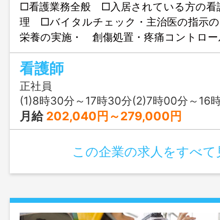
□看護業務全般 □入居されている方の看
理 □バイタルチェック・主治医の指示の
栄養の実施・ 創傷処置・疼痛コントロー
連携しながら、ご入居者様身の回りのお
看護師
のコミュニケーション等 □介護補
囲：法人の定める業務
正社員
(1)8時30分～17時30分(2)7時00分～16時00分(3)1
月給
202,040円～279,000円
この企業の求人をすべて