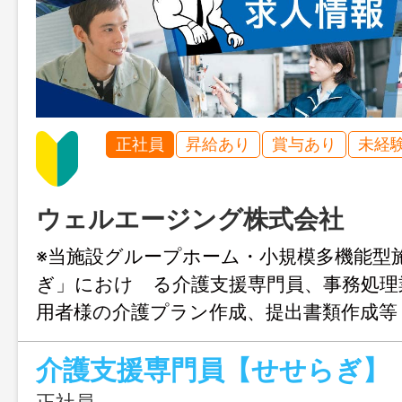
正社員
昇給あり
賞与あり
未経
ウェルエージング株式会社
※当施設グループホーム・小規模多機能型
ぎ」におけ る介護支援専門員、事務処理
用者様の介護プラン作成、提出書類作成等
の見守り、入浴、訪問、配食等 ・介護支
介護支援専門員【せせらぎ】
する業務全般、事務処理業務 ・病院・居
話対応等 ＊経験者の方歓迎します ＊
正社員