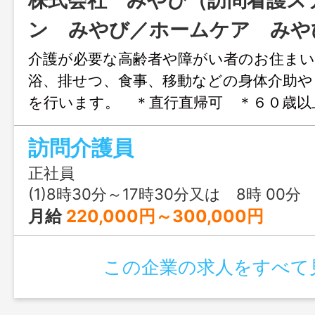
株式会社 みやび（訪問看護ス
ン みやび／ホームケア みや
介護が必要な高齢者や障がい者のお住まい
浴、排せつ、食事、移動などの身体介助や
を行います。 ＊直行直帰可 ＊６０歳以
歓迎します ＊変更範囲：変更なし 正社
訪問介護員
間、平均週５勤務 限定社員：１日６時間
バイト：１日３時間、週２回～ 訪問スケ
正社員
せた出退勤の時間や方法など随時検討し
(1)8時30分～17時30分又は 8時 00分 ～ 18時
月給
220,000円～300,000円
この企業の求人をすべて