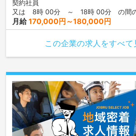
町・ 那須塩原市となります。 ※訪
契約社員
（軽自動車）を使用 「変更範囲：
又は 8時 00分 ～ 18時 00分 の間
月給
170,000円～180,000円
この企業の求人をすべて