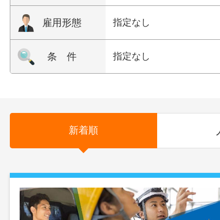
雇用形態
指定なし
条 件
指定なし
新着順