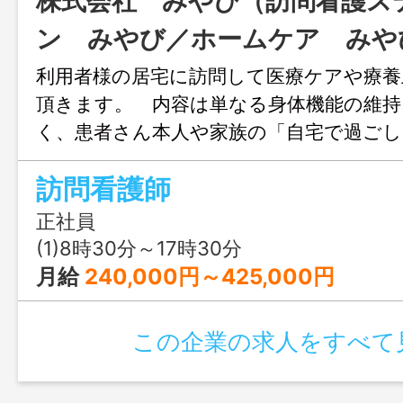
株式会社 みやび（訪問看護ス
ン みやび／ホームケア みや
利用者様の居宅に訪問して医療ケアや療養
頂きます。 内容は単なる身体機能の維持
く、患者さん本人や家族の「自宅で過ご
いに沿った在宅療養生活の実現に向け、専
訪問看護師
て、健康の維持や回復、ＱＯＬ（生活の質
るように予防から看取りまで他のスタッ
正社員
ら支えていただきます。 ＊変更範囲：
(1)8時30分～17時30分
月給
240,000円～425,000円
この企業の求人をすべて