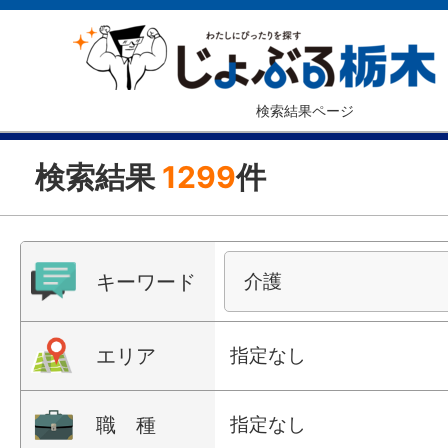
検索結果ページ
検索結果
1299
件
キーワード
エリア
指定なし
職 種
指定なし