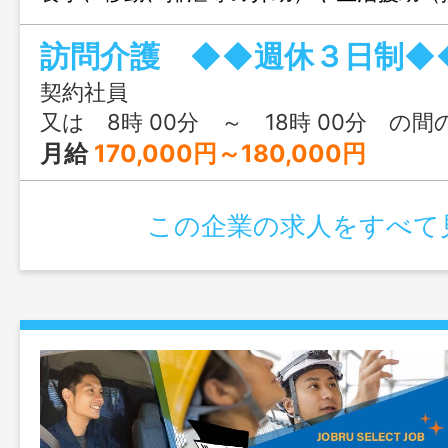
濯、食事、買い物）などを行うお仕事
訪問介護 ◆◆週休３日制◆
先は、矢板市・さくら市・塩谷町・大田原
町・ 那須塩原市となります。 ※訪
契約社員
（軽自動車）を使
又は 8時 00分 ～ 18時 00分 の間
用 「
月給
170,000円～180,000円
範囲：変更無し」
この企業の求人をすべて