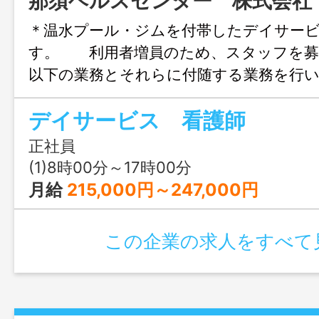
那須ヘルスセンター 株式会社
＊温水プール・ジムを付帯したデイサー
す。 利用者増員のため、スタッフ
以下の業務とそれらに付随する業務を行
用者様の健康チェック（検温・血圧・問診
デイサービス 看護師
練指導 ＊帳票記入・介助補助等 ※夜
みのデイサービス施設での勤務です ※年
正社員
盆休み有り ※事前にご連絡いただければ
(1)8時00分～17時00分
能で
月給
215,000円～247,000円
変更範囲：変更なし
この企業の求人をすべて