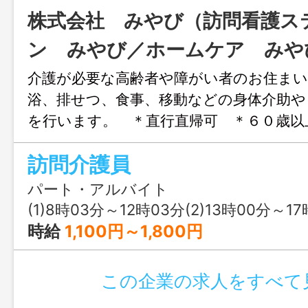
株式会社 みやび（訪問看護ス
ン みやび／ホームケア みや
介護が必要な高齢者や障がい者のお住まい
浴、排せつ、食事、移動などの身体介助や
を行います。 ＊直行直帰可 ＊６０歳以
歓迎します ＊変更範囲：変更なし 正社
訪問介護員
間、平均週５勤務 限定社員：１日６時間
バイト：１日３時間、週２回～ 訪問スケ
パート・アルバイト
せた出退勤の時間や方法など随時検討し
(1)8時03分～12時03分(2)13時00分～17時00分又は 8時 00分 ～ 
時給
1,100円～1,800円
この企業の求人をすべて