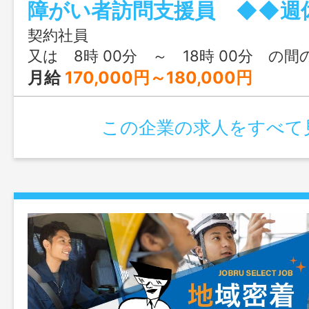
障がい者訪問支援員 ◆◆週
うお仕事です。 ※訪問先は、那須塩
矢板市・さくら市・塩谷町・ 大田原市
契約社員
す。 ※訪問には社用車（軽自動
又は 8時 00分 ～ 18時 00分 の間
「変更範囲：変更無し」
月給
170,000円～180,000円
この企業の求人をすべて