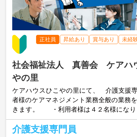
正社員
昇給あり
賞与あり
未経
社会福祉法人 真善会 ケアハ
やの里
ケアハウスひこやの里にて、 介護支援
者様のケアマネジメント業務全般の業務
きます。 ・利用者様は４２名様になり
１～２の方は １５名利用されていま
介護支援専門員
スタッフでお世話をしています。 