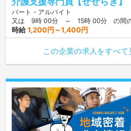
介護支援専門員【せせらぎ】
する業務全般、事務処理業務 ・病院・居
話対応等 ＊経験者の方歓迎します ＊
パート・アルバイト
なし 『応募にはハローワーク
又は 9時 00分 ～ 15時 00分 の間
となります』
時給
1,200円～1,400円
この企業の求人をすべて