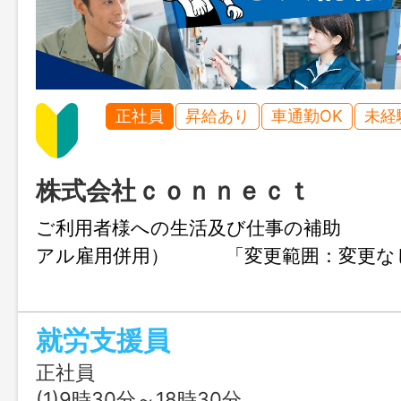
正社員
昇給あり
車通勤OK
未経
株式会社ｃｏｎｎｅｃｔ
ご利用者様への生活及び仕事の補
アル雇用併用） 「変更範囲：変更
就労支援員
正社員
(1)9時30分～18時30分