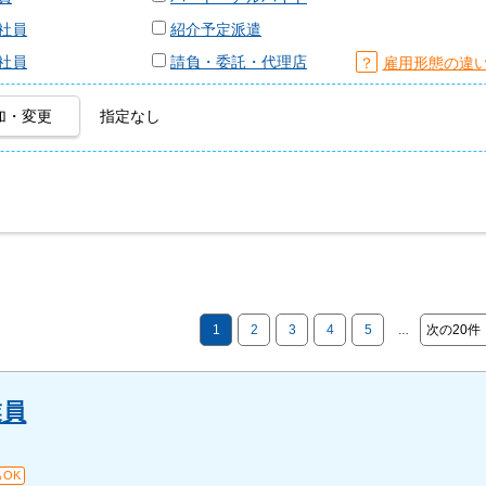
社員
紹介予定派遣
社員
請負・委託・代理店
？
雇用形態の違
加・変更
指定なし
1
2
3
4
5
次の20件
…
業員
OK