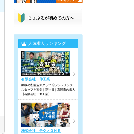
じょぶるが初めての方へ
人気求人ランキング
有限会社一伸工業
機械の①製造スタッフ ②メンテナンス
スタッフを募集｜正社員｜真岡市の求人
【有限会社一伸工業】
株式会社 テクノＯＮＥ