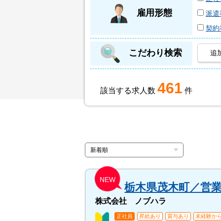
雇用形態
派遣
契約
こだわり検索
追
461
該当する求人数
件
NEW
栃木県茂木町／営
株式会社 ノブハラ
正社員
昇給あり
賞与あり
未経験から