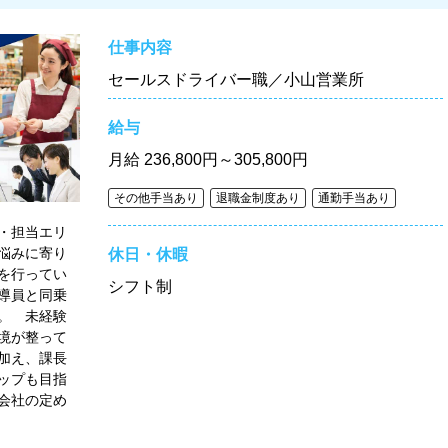
仕事内容
セールスドライバー職／小山営業所
給与
月給
236,800円～305,800円
その他手当あり
退職金制度あり
通勤手当あり
・担当エリ
悩みに寄り
休日・休暇
を行ってい
シフト制
導員と同乗
。 未経験
境が整って
加え、課長
ップも目指
会社の定め