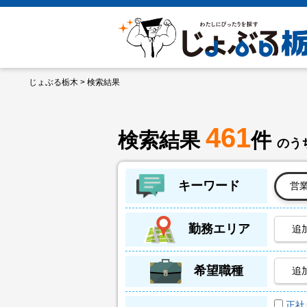
じょぶる栃木
> 検索結果
461
検索結果
件
のうち
キーワード
勤務エリア
追
希望職種
追
正社