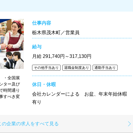
仕事内容
栃木県茂木町／営業員
給与
月給
291,740円～317,130円
その他手当あり
退職金制度あり
通勤手当あり
 ・全国展
ンター及び
休日・休暇
で時間通り
会社カレンダーによる お盆、年末年始休暇
事すべき変
有り
この企業の求人をすべて見る