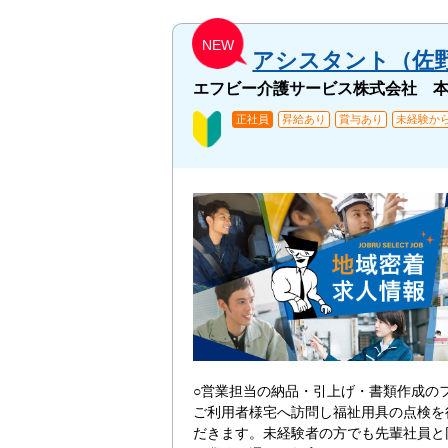
NEW
アシスタント（佐
エフビー介護サービス株式会社 
正社員
昇給あり
賞与あり
未経験から
○営業担当の納品・引上げ・書類作成の
ご利用者様宅へ訪問し福祉用具の点検を
だきます。未経験者の方でも先輩社員と