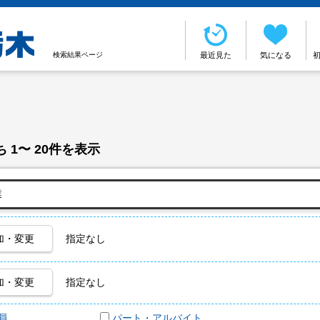
検索結果ページ
最近見た
気になる
 1〜 20件を表示
加・変更
指定なし
加・変更
指定なし
員
パート・アルバイト