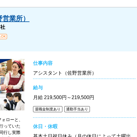
野営業所）
本社
OK
仕事内容
アシスタント（佐野営業所）
給与
月給
219,500円～219,500円
退職金制度あり
通勤手当あり
フォローと、
行っていた
休日・休暇
同行し実際
基本土日祝日休み（月の休日によって土曜出