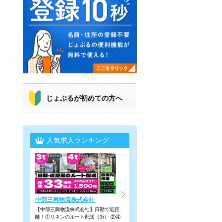
じょぶるが初めての方へ
人気求人ランキング
中部三興物流株式会社
【中部三興物流株式会社】日勤で近距
離！①リネンのルート配送（3t） ②④