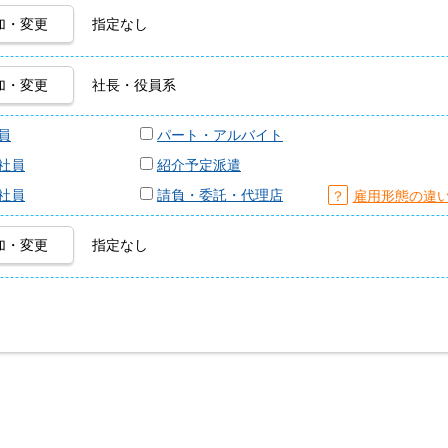
加・変更
指定なし
加・変更
社長・役員系
員
パート・アルバイト
社員
紹介予定派遣
社員
請負・委託・代理店
？
雇用形態の違
加・変更
指定なし