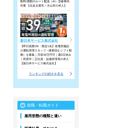
飲料/酒類のルート配送（4t）③倉庫内
作業 【北名古屋市／犬山市の求人】
新日本サービス株式会社
【即日就業OK・限定1名】発電所施設
の運転管理スタッフ（夜勤含むシフト勤
務）を募集｜月収39万円可｜週3日休み
｜田原市｜正社員・設備管理系の求人
【新日本サービス株式会社】
ランキングの続きを見る
就職・転職ガイド
雇用形態の種類と違い