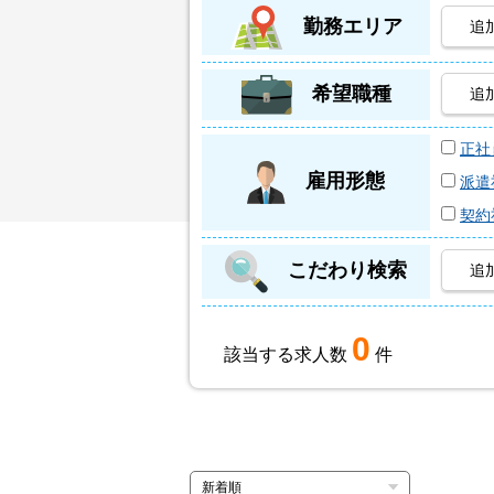
勤務エリア
追
希望職種
追
正社
雇用形態
派遣
契約
こだわり検索
追
0
該当する求人数
件