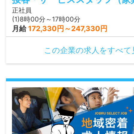
社 配送先は愛媛県内です。 ●各種手
正社員
例約２３万円～約５０万円 上限３５万円
(1)8時00分～17時00分
があり、上記例に含みます。 ※準中型免
月給
172,330円～247,330円
ませんが、乗務のためには取得の 必要
（資格取得支援制度あり） 急募【業務の
この企業の求人をすべて
の定める業務】