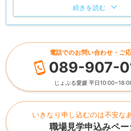
〜59歳(定年制度を上限とするため)
①中型ドライバー
有限会社三和商事
休日手当)
続きを読む
経験：5年
学歴
年齢：61歳
設立
加入保険等
不問
年収約360万
平成24年12月
社会保険完備（雇用・健康・労災・厚生）
免許・資格
②大型ドライバー
電話でのお問い合わせ・ご
代表者
マイカー通勤
必須：中型自動車運転免許 歓迎：大型自
経験：12年
089-907-0
岡田 文平
可
けん引免許、車両系建設機械の運転資格、
年齢：36歳
年収約460万
資本金
時間外
じょぶる愛媛 平日10:00~18:0
就業時間
1,000万円
月平均：60時間程度
8:00～17:00
賞与
※現場の進捗により、早出や残業が発生する
年2回
HP
特記事項
いきなり申し込むのは不安な
【月平均所定労働時間：164時間】
https://www.sanwasyoji.co.jp/index.html
・受動喫煙防止対策：屋内禁煙(屋外に喫煙
職場見学申込みペー
年間休日
・試用期間：1〜3ヶ月