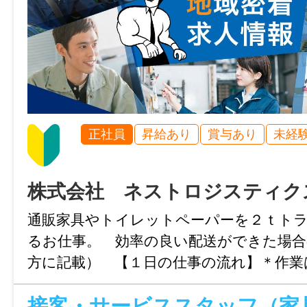
2026/04/28 00:00
正社員
昇給あり
賞与あり
未経
株式会社 ネストロジスティク
通販家具やトイレットペーパーを２ｔト
るお仕事。 効率の良い配送ができた場合
方に記載） 【１日の仕事の流れ】＊作業
す。 愛媛営業所に出社 → 積み込み
（家具の配達／お客様宅での家具の組立・