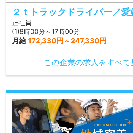
愛媛営業所に出社 → 積み込み → 配
・再雇用制度：あり（65歳）
の配達／お客様宅での家具の組立・設置）
・固定残業代制：あり
先は愛媛県内です。 ●各種手当込み月
正社員
【固定残業代の内訳】
万円～約５０万円 上限３５万円の評価手
(1)8時00分～17時00分
基本給：197,220円〜
上記例に含みます。 ※準中型免許必須で
月給
172,330円～247,330円
時間外労働の有無に関わらず、49時間分の
が、乗務のためには取得の 必要がありま
て74,150円を支給
支援制度あり） 【業務の変更範囲：会社
この企業の求人をすべて
46時間を超える時間が労働分についての割
務】 《 急募 》
支給
※マイカー通勤可：無料駐車場あり
※36協定における特別条項：あり（需要の
び突発的な発注がある場合、1日7時間、1ヶ
回）、1年360時間まで)
情報公開日