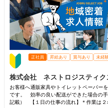
社会保険完備（雇用・健康・労災・厚生）
び突発的な発注がある場合、1日7時間、1ヶ
回）、1年360時間まで)
マイカー通勤
可
情報公開日
2026/04/28 00:00
時間外
月平均：60時間程度
正社員
昇給あり
賞与あり
未経
特記事項
・受動喫煙防止対策：屋内禁煙(屋外に喫煙
株式会社 ネストロジスティク
・試用期間：1〜3ヶ月
お客様へ通販家具やトイレットペーパー
・試用期間中の労働条件：時給1,100円
です。 効率の良い配送ができた場合の手
・雇用期間の定め：なし
記載） 【１日の仕事の流れ】＊作業は
・定年制：あり（60歳）