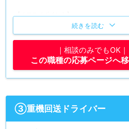
給与モデル
【オススメポイント】
〈年収モデル〉
①手積み・手卸ろし無し！
続きを読む
①中型ドライバー
➡︎体への負担も少ないから長く働ける◎ト
経験：5年
みは基本的に機械で行います！重いものを
年齢：61歳
相談のみでもOK
とは無いので腰への負担も少ないです。
年収約360万
この職種の応募ページへ
②点数制で賞与も決まる！
②大型ドライバー
➡︎評価制度もバッチリ！所定時間外を超過
経験：12年
ポイント加算！ポイントに応じて給与・賞
年齢：36歳
す。仕事を頑張った人にも追加ポイント！
年収約460万
③重機回送ドライバー
③幅広い年齢層が活躍中！
賞与
➡︎平均年齢は41歳！若手からミドル世代ま
年2回