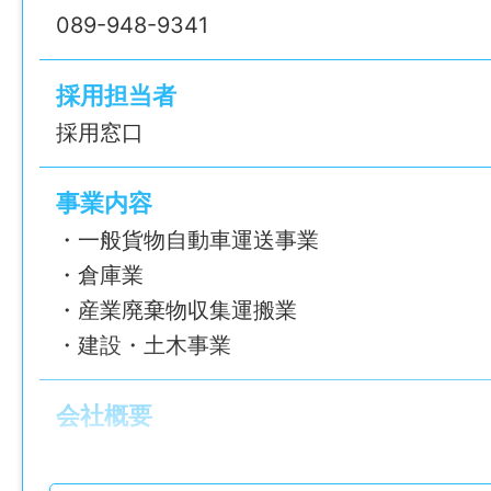
〒791-0212 愛媛県東温市田窪1906-1〈
賞与
089-948-9341
就業日
勤務地変更の可能性：なし
年2回
会社カレンダーによる週5日
採用担当者
給与
年間休日
採用窓口
休日・休暇
月給 271,370円〜※給与モデル参照
120日
週休二日制（隔週土曜、日曜）、GW・年末
事業内容
給与モデル
※6ヶ月経過後の年次有給休暇日数：10日
雇用形態
・一般貨物自動車運送事業
〈給与の内訳〉
・倉庫業
正社員
諸手当
基本給：197,220円〜
・産業廃棄物収集運搬業
固定残業代：74,150円※49時間分
昇給あり
・建設・土木事業
経験
＝271,370円〜
通勤手当あり(交通費（一部支給）)
不問
※別途手当支給（通勤手当・無事故手当など
資格取得補助あり
会社概要
時間外手当あり
年齢制限
社名
〈年収モデル〉
その他手当あり(車両管理手当：10,000円