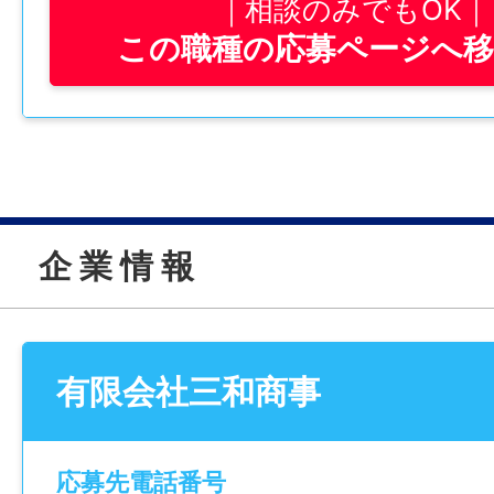
相談のみでもOK
学歴
みは基本的に機械で行います！重いものを
＝264,890円～
この職種の応募ページへ
不問
とは無いので腰への負担も少ないです。
※別途手当支給（通勤手当・無事故手当など
免許・資格
②点数制で賞与も決まる！
〈年収モデル〉
必須：大型自動車運転免許 歓迎：けん引
➡︎評価制度もバッチリ！所定時間外を超過
①中型ドライバー
設機械の運転資格、玉掛け
ポイント加算！ポイントに応じて給与・賞
経験：5年
す。仕事を頑張った人にも追加ポイント！
年齢：61歳
就業時間
企 業 情 報
年収約360万
8:00～17:00
③幅広い年齢層が活躍中！
※現場の進捗により、早出や残業が発生する
➡︎平均年齢は41歳！若手からミドル世代ま
②大型ドライバー
【月平均所定労働時間：173時間】
います！
経験：12年
有限会社三和商事
仕事内容変更の可能性：なし
年齢：36歳
休憩時間
年収約460万
就業場所
60分
応募先電話番号