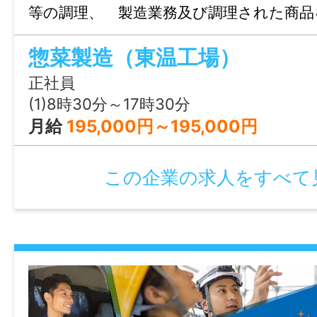
会社カレンダーによる週5日
等の調理、 製造業務及び調理された商品
・試用期間：1〜3ヶ月
機内食として出荷する ための袋詰め（
・試用期間中の労働条件：時給1,100円
休日・休暇
惣菜製造（東温工場）
等のお仕事に就いて頂きます。 ※男女
・雇用期間の定め：なし
週休二日制（隔週土曜、日曜）、GW・年末
の方にも丁寧に指導しますので安心して応
正社員
・定年制：あり（60歳）
※6ヶ月経過後の年次有給休暇日数：10日
給食施設向け商品の真空パック品を主に生
(1)8時30分～17時30分
・再雇用制度：あり（65歳）
気に左 右されにくい仕事です。 変更
月給
195,000円～195,000円
・固定残業代制：あり
諸手当
【固定残業代の内訳】
昇給あり
この企業の求人をすべて
基本給：195,490円
資格取得補助あり
時間外労働の有無に関わらず、46時間分の
時間外手当あり
て69,400円を支給
その他手当あり(車両管理手当：10,000円
46時間を超える時間が労働分についての割
休日手当)
支給
※マイカー通勤可：無料駐車場あり
加入保険等
※36協定における特別条項：あり（需要の