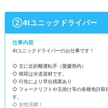
す。仕事を頑張った人にも追加ポイント！
③幅広い年齢層が活躍中！
②4tユニックドライバー
➡︎平均年齢は41歳！若手からミドル世代ま
います！
仕事内容
仕事内容変更の可能性：なし
4tユニックドライバーのお仕事です！
就業場所
◇ 主に近距離運転手（愛媛県内）
〒791-0212 愛媛県東温市田窪1906-1〈
◇ 積荷は水道資材です。
勤務地変更の可能性：なし
◇ 行先により早出残業あり
◇ フォークリフトや玉掛け等の各種免許取
給与
す。
月給 230,000円〜※別途手当支給
◇ 女性活躍！