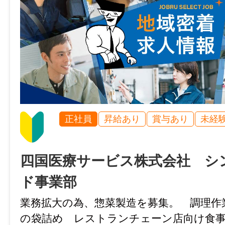
その他手当あり(車両管理手当：10,000円
免許・資格
休日手当)
必須：中型自動車運転免許 歓迎：大型自
けん引免許、車両系建設機械の運転資格、
加入保険等
社会保険完備（雇用・健康・労災・厚生）
就業時間
8:00～17:00
マイカー通勤
※現場の進捗により、早出や残業が発生する
正社員
昇給あり
賞与あり
未経
可
【月平均所定労働時間：173時間】
時間外
四国医療サービス株式会社 シ
休憩時間
月平均：60時間程度
ド事業部
60分
業務拡大の為、惣菜製造を募集。 調理作
特記事項
就業日
の袋詰め レストランチェーン店向け食事
・受動喫煙防止対策：屋内禁煙(屋外に喫煙