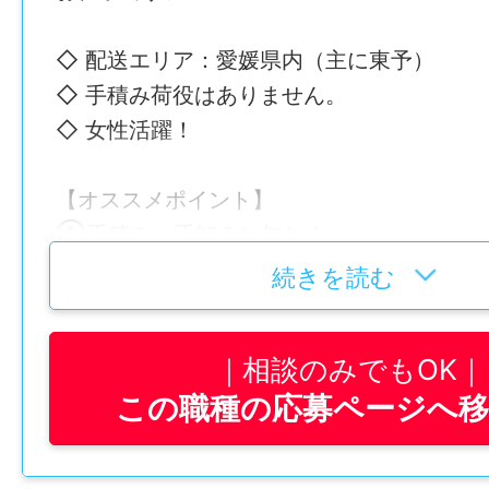
◇ 配送エリア：愛媛県内（主に東予）
◇ 手積み荷役はありません。
◇ 女性活躍！
【オススメポイント】
①手積み・手卸ろし無し！
➡︎体への負担も少ないから長く働ける◎ト
続きを読む
みは基本的に機械で行います！重いものを
とは無いので腰への負担も少ないです。
相談のみでもOK
この職種の応募ページへ
②点数制で賞与も決まる！
➡︎評価制度もバッチリ！所定時間外を超過
ポイント加算！ポイントに応じて給与・賞