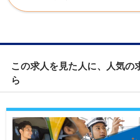
休憩時間
105日
所在地
・試用期間中の労働条件：時給1,100円
60分
・雇用期間の定め：なし
愛媛県松山市高井町880
雇用形態
・定年制：あり（60歳）
就業日
正社員
・再雇用制度：あり（65歳）
事業所
会社カレンダーによる週5日
・固定残業代制：なし
・東温事業所
経験
※マイカー通勤可：無料駐車場あり
愛媛県東温市田窪1905-1
休日・休暇
この求人を見た人に、人気の
不問
※36協定における特別条項：あり（需要の
・東温倉庫
土・日・祝、GW・年末年始・お盆 他※6
ら
び突発的な発注がある場合、1日7時間、1ヶ
愛媛県東温市田窪1906-1
次有給休暇日数：10日
年齢制限
回）、1年360時間まで)
〜59歳(定年制度を上限とするため)
諸手当
情報公開日
昇給あり
学歴
2026/04/28 00:00
資格取得補助あり
不問
時間外手当あり