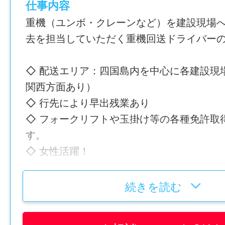
仕事内容
います！
重機（ユンボ・クレーンなど）を建設現場
仕事内容変更の可能性：なし
年間休日
去を担当していただく重機回送ドライバー
105日
就業場所
◇ 配送エリア：四国島内を中心に各建設現
〒791-0212 愛媛県東温市田窪1906-1〈
雇用形態
関西方面あり）
勤務地変更の可能性：なし
正社員
◇ 行先により早出残業あり
◇ フォークリフトや玉掛け等の各種免許取
給与
経験
す。
月給 264,890円〜※給与モデル参照
不問
◇ 女性活躍！
給与モデル
年齢制限
【オススメポイント】
続きを読む
〈給与の内訳〉
〜59歳(定年制度を上限とするため)
①手積み・手卸ろし無し！
基本給：195,490円〜
➡︎体への負担も少ないから長く働ける◎ト
固定残業代:69,400円※46時間分