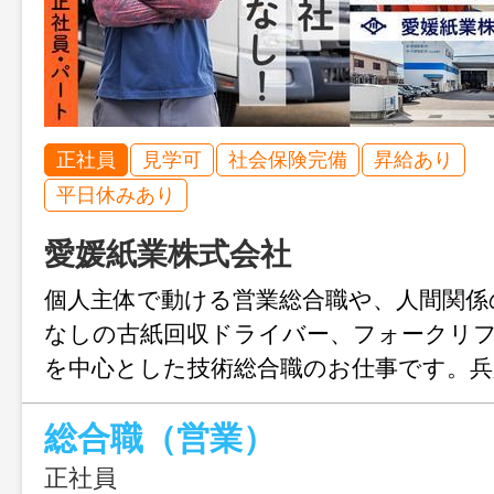
正社員
見学可
社会保険完備
昇給あり
平日休みあり
愛媛紙業株式会社
個人主体で動ける営業総合職や、人間関係
なしの古紙回収ドライバー、フォークリ
を中心とした技術総合職のお仕事です。兵
の拠点のひとつで、出荷先が安定◎古紙
総合職（営業）
ルへ繋げる、地球に優しい企業で地域に
正社員