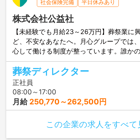
社会保険完備
平日休みあり
株式会社公益社
【未経験でも月給23～26万円】葬祭業に
ど、不安なあなたへ。月心グループでは
心して働ける制度が整っています。誰か
とに、知識は必要ありません。❝人に喜ん
葬祭ディレクター
い❞という気持ちがあれば、成長していけ
迎しているので、お気軽にご応募くださ
正社員
08:00～17:00
月給
250,770～262,500円
この企業の求人をすべて