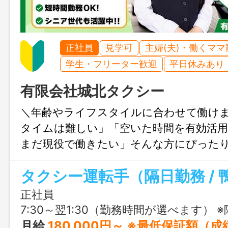
正社員
見学可
主婦(夫)・働くママ
学生・フリーター歓迎
平日休みあり
有限会社城北タクシー
＼年齢やライフスタイルに合わせて働けま
タイムは難しい」「空いた時間を有効活
まだ現役で働きたい」そんな方にぴった
す。勤務時間は柔軟に相談でき、1日3時
タクシー運転手（隔日勤務 / 
務も可能。運転に不安がなければシニア
ています。自分のペースで、長く安心し
正社員
す。
7:30～翌1:30（勤務時間が選べます） ※隔日勤務 ※変形
月給
180,000円～ ※最低保証額（