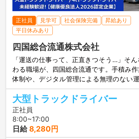
正社員
見学可
社会保険完備
昇給あり
平日休みあり
四国総合流通株式会社
「運送の仕事って、正直きつそう…」そん
わる職場が、四国総合流通です。手積み作
体制や、デジタル管理による無理のない
担を軽減！育休の取得実績や企業型託児施
大型トラックドライバー
で、将来を見据えて働ける環境です。初
ー職でも、安心してチャレンジできます
正社員
8:00~17:00
日給
8,280円