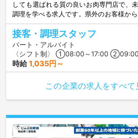
しても選ばれる質の良いお肉専門店で、未
調理を学べる求人です。県外のお客様か
の良さ×スタッフの親しまれる人柄の良さ
接客・調理スタッフ
あたたかい職場で、おいしい毎日を過ご
パート・アルバイト
〈シフト制〉 ①08:00～17:00 ②09:00～18:00 ③08:00～13:00 ④09:00
時給
1,035円～
この企業の求人をすべて