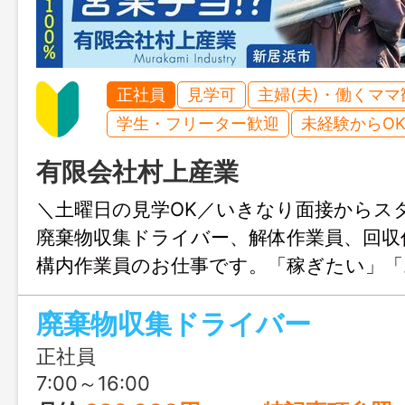
正社員
見学可
主婦(夫)・働くママ
学生・フリーター歓迎
未経験からO
有限会社村上産業
＼土曜日の見学OK／いきなり面接からス
廃棄物収集ドライバー、解体作業員、回収
構内作業員のお仕事です。「稼ぎたい」「
い」その理想、村上産業で叶えましょう！
廃棄物収集ドライバー
正社員
7:00～16:00