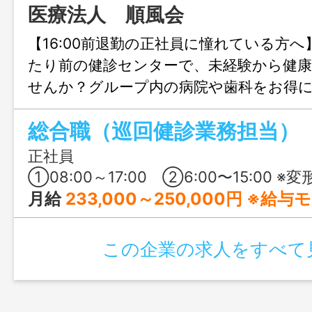
医療法人 順風会
【16:00前退勤の正社員に憧れている方
たり前の健診センターで、未経験から健
せんか？グループ内の病院や歯科をお得
保育も完備！家族に「おかえり」が言え
総合職（巡回健診業務担当）
方におすすめです。
正社員
①08:00～17:00 ②6:00〜15:00 ※変形労働時間制（1ヶ月単位） ※巡回先により勤務
月給
233,000～250,000円 ※給
この企業の求人をすべて