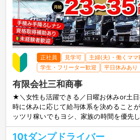
正社員
見学可
主婦(夫)・働くママ
学生・フリーター歓迎
平日休みあり
有限会社三和商事
★＼女性も活躍できる／日曜お休みor土
時に休みに応じて給与体系を決めること
ッツリ稼いでもヨシ、家族の時間を優先
10tダンプドライバー