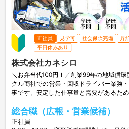
正社員
見学可
社会保険完備
昇
平日休みあり
株式会社カネシロ
＼お弁当代100円！／創業99年の地域循
クル商社での営業・回収ドライバー業務・
事です。安定した仕事量と需要があるため
的に働くことができます。未経験からリ
総合職（広報・営業候補）
を目指せる教育体制が整っています！決算
欠勤なしで2万円の手当など福利厚生も充
正社員
なので、お気軽にご応募ください！