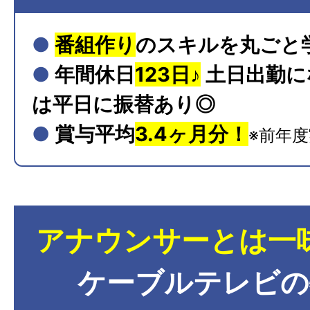
●
番組作り
のスキルを丸ごと
●
年間休日
123日♪
土日出勤に
は平日に振替あり◎
●
賞与平均
3.4ヶ月分！
※前年
アナウンサーとは一味
ケーブルテレビの