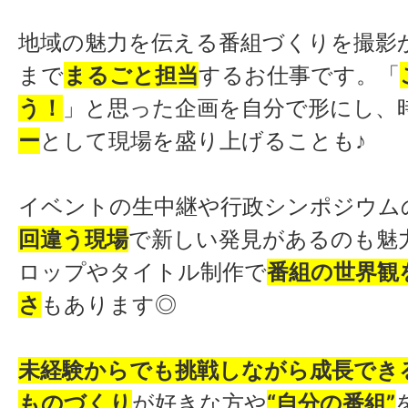
地域の魅力を伝える番組づくりを撮影
まで
まるごと担当
するお仕事です。「
う！
」と思った企画を自分で形にし、
ー
として現場を盛り上げることも♪
イベントの生中継や行政シンポジウム
回違う現場
で新しい発見があるのも魅
ロップやタイトル制作で
番組の世界観
さ
もあります◎
未経験からでも挑戦しながら成長でき
ものづくり
が好きな方や
“自分の番組”