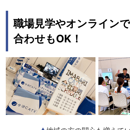
す。
職場見学やオンライン
さらに「
ICK光ねっと
」「
ICKNET 
「
ピカラ光ねっと
」など複数のインタ
合わせもOK！
ービスを展開し、高速で安定したネッ
届けています。
加えて、
固定電話サービス
を含めた電
も提供。テレビ・通信・地域情報のす
える
“今治のインフラ”
として、暮らし
トフォーム運営を行っている企業です