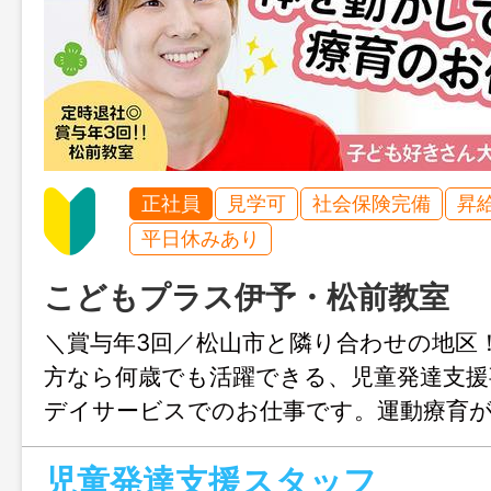
正社員
見学可
社会保険完備
昇
平日休みあり
こどもプラス伊予・松前教室
＼賞与年3回／松山市と隣り合わせの地区
方なら何歳でも活躍できる、児童発達支援
デイサービスでのお仕事です。運動療育
しく体を動かしたい方におすすめ♪ 定時
児童発達支援スタッフ
で、無理なく働くことができます。