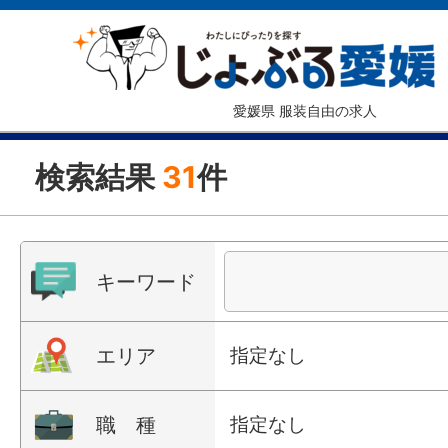
愛媛県 服装自由の求人
検索結果
31
件
キーワード
エリア
指定なし
職 種
指定なし