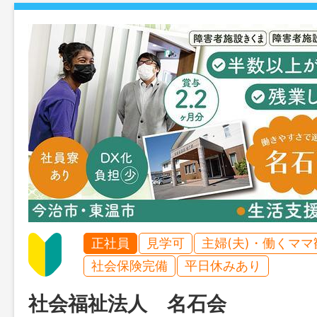
正社員
見学可
主婦(夫)・働くママ
社会保険完備
平日休みあり
社会福祉法人 名石会