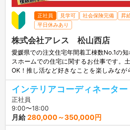
正社員
見学可
社会保険完備
昇
平日休みあり
株式会社アレス 松山西店
愛媛県での注文住宅年間着工棟数No.1の
スホームでの住宅に関するお仕事です。
OK！推し活など好きなことを楽しみなが
きます♪結婚や出産のタイミングでも安心
インテリアコーディネーター
も充実！人生設計が変わっても安定して
リアチェンジしてみませんか？職場見学
正社員
ます！
9:00〜18:00
月給
280,000～350,000円