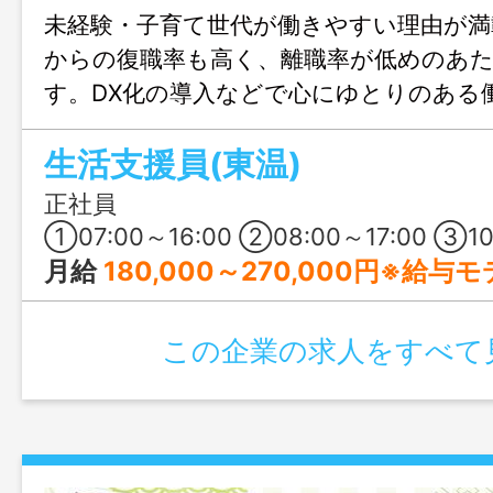
未経験・子育て世代が働きやすい理由が満
からの復職率も高く、離職率が低めのあ
す。DX化の導入などで心にゆとりのある
いるのもポイント◎ 無理のない将来設計
生活支援員(東温)
おすすめです♪
正社員
①07:00～16:00 ②08:00～17:00 ③10:00～19:00 ④16:00～翌10:00（夜勤） ※変
月給
180,000～270,000円※給与
この企業の求人をすべて