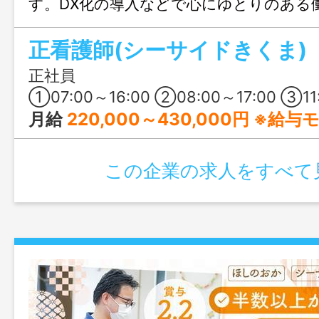
す。DX化の導入などで心にゆとりのある
いるのもポイント◎ 無理のない将来設計
正看護師(シーサイドきくま)
おすすめです♪
正社員
①07:00～16:00 ②08:00～17:00 ③11:00～20:00 ④16:00～翌10:00 ※変形労働時間制（
月給
220,000～430,000円 ※給
この企業の求人をすべて