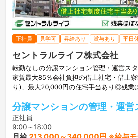
正社員
見学可
昇給あり
賞与あり
平日
セントラルライフ株式会社
転勤なしの分譲マンション管理・運営ス
家賃最大85％会社負担の借上社宅・借上寮
り)、最大20,000円の住宅手当あり◎残
日・祝休みの年間休日123日でプライベ
分譲マンションの管理・運営
ます♪
正社員
9:00～18:00
月給
213,000～340,000円 ※給