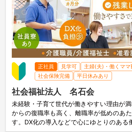
正社員
見学可
主婦(夫)・働くママ
社会保険完備
平日休みあり
社会福祉法人 名石会
未経験・子育て世代が働きやすい理由が満
からの復職率も高く、離職率が低めのあ
す。DX化の導入などで心にゆとりのある
いるのもポイント◎ 無理のない将来設計