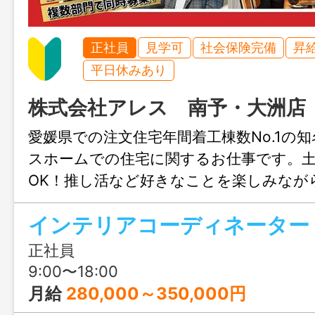
正社員
見学可
社会保険完備
昇
平日休みあり
株式会社アレス 南予・大洲店
愛媛県での注文住宅年間着工棟数No.1の
スホームでの住宅に関するお仕事です。
OK！推し活など好きなことを楽しみなが
きます♪結婚や出産のタイミングでも安心
インテリアコーディネーター
も充実！人生設計が変わっても安定して
リアチェンジしてみませんか？職場見学
正社員
ます！
9:00〜18:00
月給
280,000～350,000円