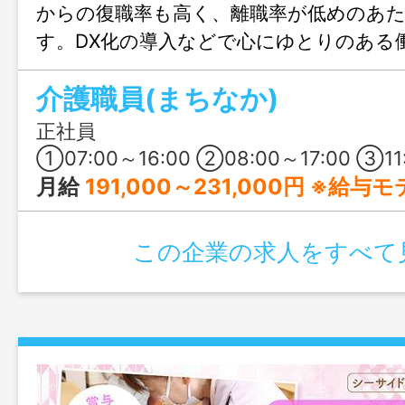
からの復職率も高く、離職率が低めのあ
す。DX化の導入などで心にゆとりのある
いるのもポイント◎ 無理のない将来設計
介護職員(まちなか)
おすすめです♪
正社員
①07:00～16:00 ②08:00～17:00 ③11:00～20:00 ④16:00～翌10:00 ※変形労働時間制（
月給
191,000～231,000円 ※給与
この企業の求人をすべて