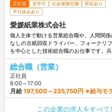
正社員
見学可
社会保険完備
昇給あり
平日休みあり
愛媛紙業株式会社
個人主体で動ける営業総合職や、人間関係
なしの古紙回収ドライバー、フォークリ
を中心とした技術総合職のお仕事です。兵
の拠点のひとつで、出荷先が安定◎古紙
総合職（営業）
ルへ繋げる、地球に優しい企業で地域に
正社員
8:00～17:00
月給
197,500～235,750円 ※給与
この企業の求人をすべて