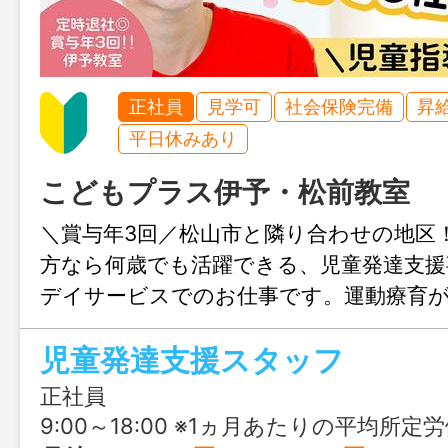
正社員
見学可
社会保険完備
昇
平日休みあり
こどもプラス伊予・松前教室
＼賞与年3回／松山市と隣り合わせの地区
方なら何歳でも活躍できる、児童発達支援
デイサービスでのお仕事です。運動療育
しく体を動かしたい方におすすめ♪ 定時
児童発達支援スタッフ
で、無理なく働くことができます。
正社員
9:00～18:00 ※1ヵ月あたりの平均所定労働時間