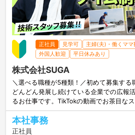
正社員
見学可
主婦(夫)・働くママ
外国人歓迎
平日休みあり
株式会社SUGA
＼選べる職種が5種類！／初めて募集する
どんどん発展し続けている企業での広報
るお仕事です。TikTokの動画でお茶目な
覗いてみませんか？
本社事務
正社員