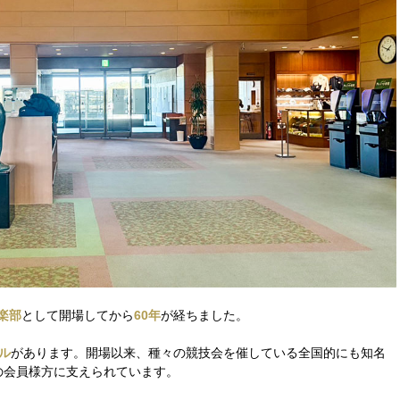
楽部
として開場してから
60年
が経ちました。
ル
があります。開場以来、種々の競技会を催している全国的にも知名
の会員様方に支えられています。