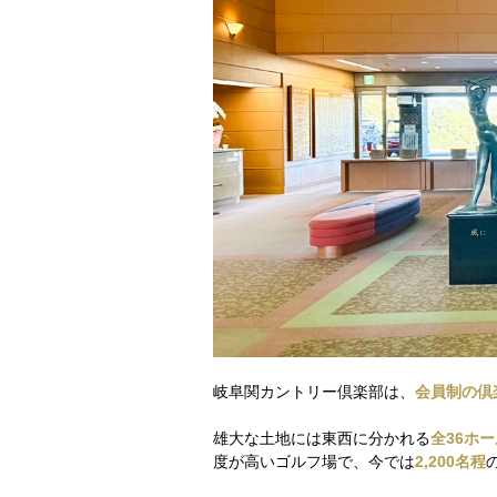
岐阜関カントリー倶楽部は、
会員制の倶
雄大な土地には東西に分かれる
全36ホー
度が高いゴルフ場で、今では
2,200名程